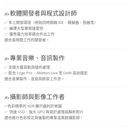
軟體開發者與程式設計師
✍️
✅
多工開發環境（例如同時開啟 IDE、模擬器、容器等）
✅
編譯大型專案速度快
✅
優秀電力效率適合外出工作
適合長時間工作的開發者。
專業音樂、音訊製作
✍️
✅
支援大量音軌與插件處理
✅
配合 Logic Pro、Ableton Live 等 DAW 高效穩定
適合音樂製作、混音與錄音工作流。
攝影師與影像工作者
✍️
✅
色彩精準的 XDR 顯示器利於修圖
✅
快速 SSD、強大 GPU 有助於處理高解析照片
適合進行色彩校正與後製的專業或業餘攝影師。