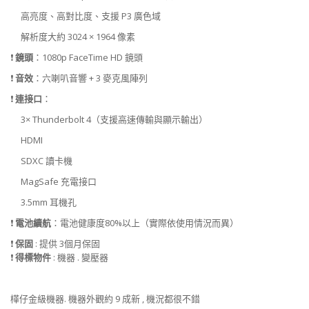
高亮度、高對比度、支援 P3 廣色域
解析度大約 3024 × 1964 像素
❗
鏡頭
：1080p FaceTime HD 鏡頭
❗
音效
：六喇叭音響 + 3 麥克風陣列
❗
連接口
：
3× Thunderbolt 4（支援高速傳輸與顯示輸出）
HDMI
SDXC 讀卡機
MagSafe 充電接口
3.5mm 耳機孔
❗
電池續航
：
電池健康度80%以上（實際依使用情況而異）
❗
保固
: 提供 3個月保固
❗
得標物件
: 機器 . 變壓器
樺仔金級機器. 機器外觀約 9 成新 , 機況都很不錯