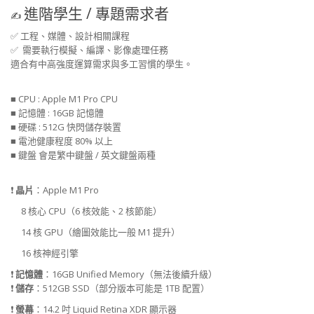
進階學生 / 專題需求者
✍️
✅
工程、媒體、設計相關課程
✅
需要執行模擬、編譯、影像處理任務
適合有中高強度運算需求與多工習慣的學生。
■ CPU : Apple M1 Pro CPU
■ 記憶體 : 16GB 記憶體
■ 硬碟 : 512G 快閃儲存裝置
■ 電池健康程度 80% 以上
■
鍵盤 會是繁中鍵盤 / 英文鍵盤兩種
❗
晶片
：Apple M1 Pro
8 核心 CPU（6 核效能、2 核節能）
14 核 GPU（繪圖效能比一般 M1 提升）
16 核神經引擎
❗
記憶體
：16GB Unified Memory（無法後續升級）
❗
儲存
：512GB SSD（部分版本可能是 1TB 配置）
❗
螢幕
：14.2 吋 Liquid Retina XDR 顯示器