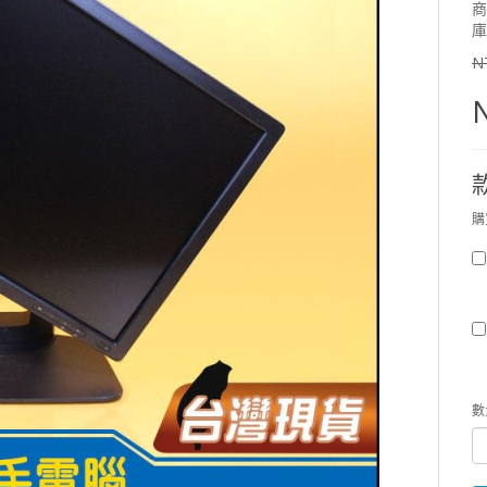
商
庫
N
購
數