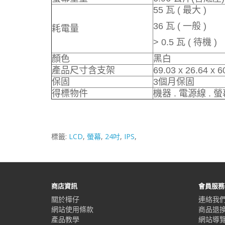
55 瓦 ( 最大 )
36 瓦 ( 一般 )
耗電量
> 0.5 瓦 ( 待機 )
顏色
黑白
產品尺寸含支架
69.03 x 26.64 x
保固
3個月保固
得標物件
機器 . 電源線 . 
標籤:
LCD
,
螢幕
,
24吋
,
IPS
,
商店資訊
會員服務
關於樺仔
連絡我
網站使用條款
商品退
產品教學
網站導