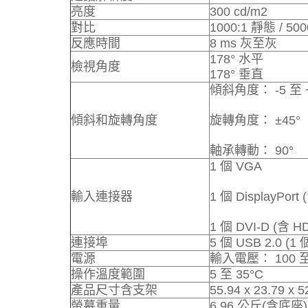
亮度
300 cd/m2
對比
1000:1 靜態 / 50
反應時間
8 ms 灰至灰
178° 水平
檢視角度
178° 垂直
傾斜角度： -5 至 +
傾斜和旋轉角度
旋轉角度： ±45°
軸承轉動： 90°
1 個 VGA
輸入連接器
1 個 DisplayPor
1 個 DVI-D (含 
連接埠
5 個 USB 2.0
電源
輸入電壓： 100 至 
操作溫度範圍
5 至 35°C
產品尺寸含支架
55.94 x 23.79 x
螢幕重量
6.96 公斤(含底座)