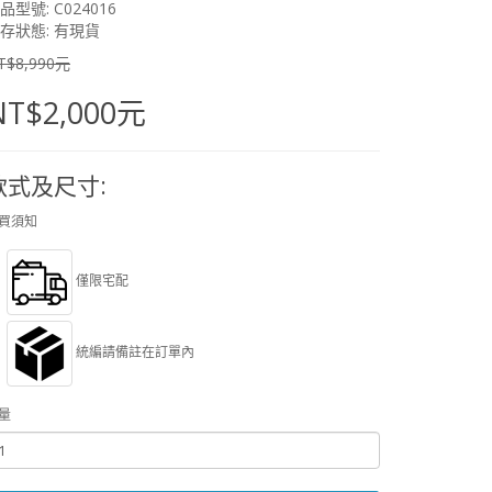
品型號: C024016
存狀態: 有現貨
T$8,990元
NT$2,000元
款式及尺寸:
買須知
僅限宅配
統編請備註在訂單內
量