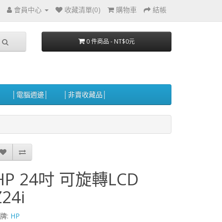
會員中心
收藏清單(0)
購物車
結帳
0 件商品 - NT$0元
│電腦週邊│
│非賣收藏品│
HP 24吋 可旋轉LCD
Z24i
牌:
HP