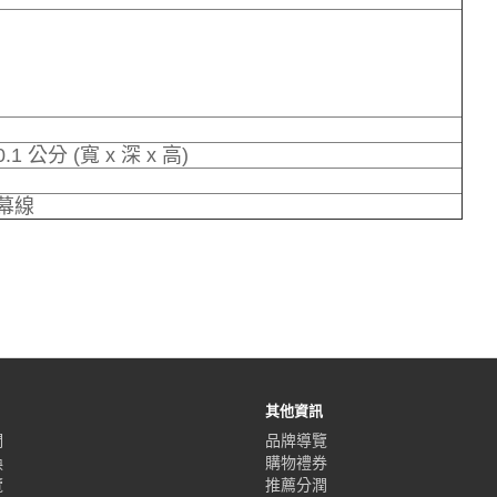
 60.1 公分 (寬 x 深 x 高)
螢幕線
其他資訊
們
品牌導覽
換
購物禮券
覽
推薦分潤