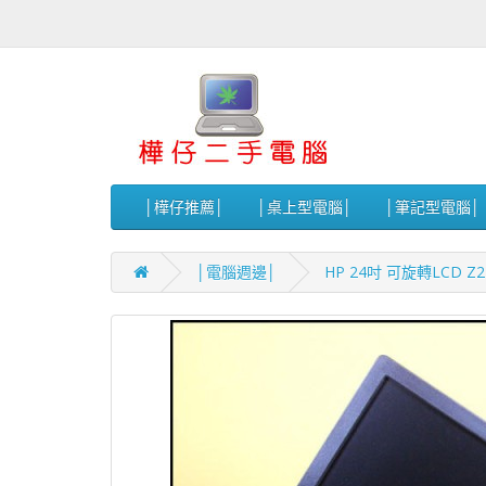
│樺仔推薦│
│桌上型電腦│
│筆記型電腦│
│電腦週邊│
HP 24吋 可旋轉LCD Z2