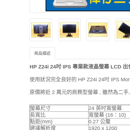
商品描述
HP Z24i 24吋 IPS 專業款液晶螢幕 LC
使用狀況完全良好的 HP Z24i 24吋 IPS Mon
原價將近 2 萬元的商務型螢幕 , 雖然為二
螢幕尺寸
24 英吋寬螢幕
長寬比
寬螢幕 (16：10)
點距(mm)
0.27 公釐
建議解析度
1920 x 1200