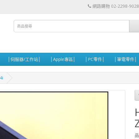
網路購物 02-2298-9028
│伺服器/工作站│
│Apple專區│
│PC零件│
│筆電零件│
4i
品