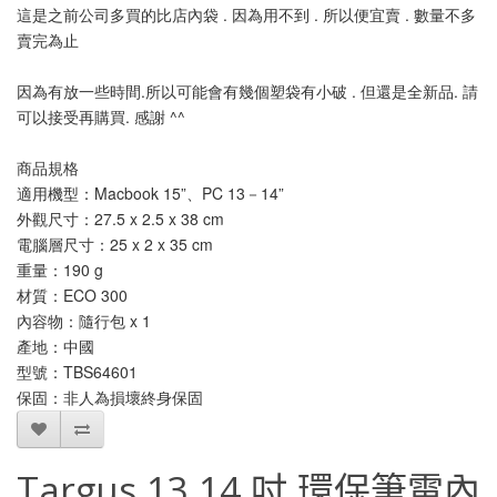
這是之前公司多買的比店內袋 . 因為用不到 . 所以便宜賣 . 數量不多
賣完為止
因為有放一些時間.所以可能會有幾個塑袋有小破 . 但還是全新品. 請
可以接受再購買. 感謝 ^^
商品規格
適用機型：Macbook 15”、PC 13－14”
外觀尺寸：27.5 x 2.5 x 38 cm
電腦層尺寸：25 x 2 x 35 cm
重量：190 g
材質：ECO 300
內容物：隨行包 x 1
產地：中國
型號：TBS64601
保固：非人為損壞終身保固
Targus 13 14 吋 環保筆電內