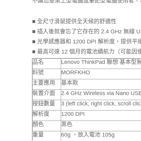
不論您是桌上型電腦或筆記型電腦使用者，
■ 全尺寸滑鼠提供全天候的舒適性
■ 插入後就會忘了它存在的 2.4 GHz 無線 U
■ 光學感應器和 1200 DPI 解析度，提供
■ 最高可達 12 個月的電池續航力（可能
品名
Lenovo ThinkPad 聯想 基本
料號
MORFKHO
主要應用
基本款
裝置介面
2.4 GHz Wireless via Nano US
按鈕數量
3 (left click, right click, scroll cli
解析度
1200 DPI
顏色
黑色
重量
60g ，放入電池 105g