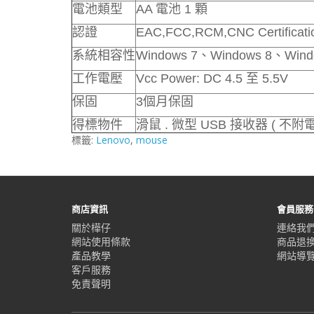
電池類型
AA 電池 1 顆
認證
EAC,FCC,RCM,CNC Certificati
系統相容性
Windows 7、Windows 8、Wind
工作電壓
Vcc Power: DC 4.5 至 5.5V
保固
3個月保固
得標物件
滑鼠 . 微型 USB 接收器 ( 不附
標籤:
Lenovo
,
mouse
商店資訊
會員服務
關於樺仔
連絡我
網站使用條款
商品退
產品教學
網站導
客戶服務
免責聲明