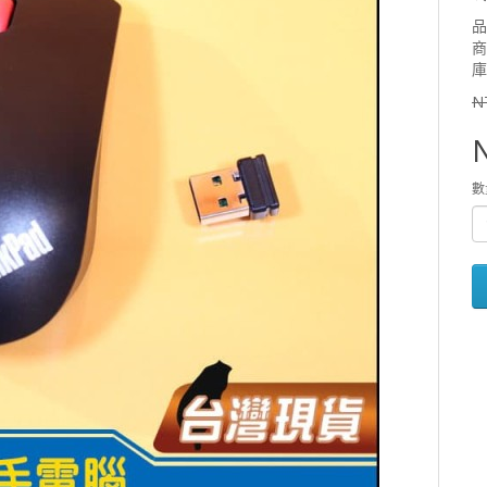
品
商
庫
N
數