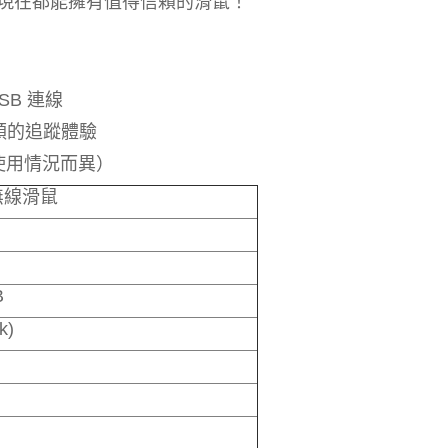
現在都能擁有值得信賴的滑鼠！
SB 連線
平順的追蹤體驗
因使用情況而異）
型無線滑鼠
B
ck)