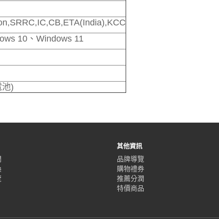
on,SRRC,IC,CB,ETA(India),KCC
ows 10、Windows 11
電池)
其他資訊
們
品牌導覽
換
購物禮券
覽
推薦分潤
特價商品