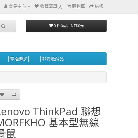
會員中心
收藏清單(0)
購物車
結帳
0 件商品 - NT$0元
│電腦週邊│
│非賣收藏品│
Lenovo ThinkPad 聯想
MORFKHO 基本型無線
滑鼠