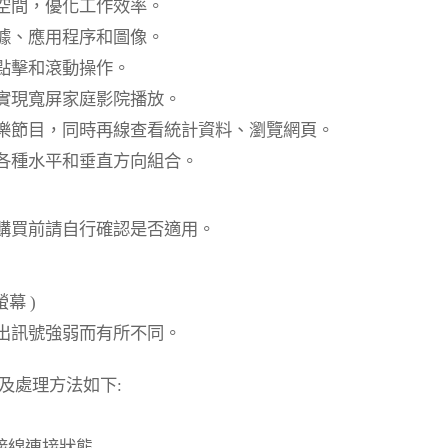
空間，優化工作效率。
據、應用程序和圖像。
點擊和滾動操作。
實現寬屏家庭影院播放。
樂節目，同時再線查看統計資料、瀏覽網頁。
各種水平和垂直方向組合。
購買前請自行確認是否適用。
螢幕
)
出訊號強弱而有所不同。
及處理方法如下
:
接線連接狀態