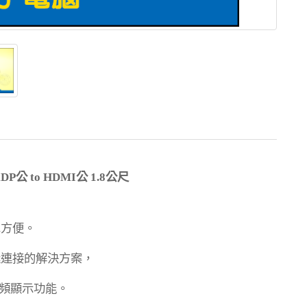
iDP
公
to HDMI
公
1.8
公尺
單方便。
縫連接的解決方案，
頻顯示功能。