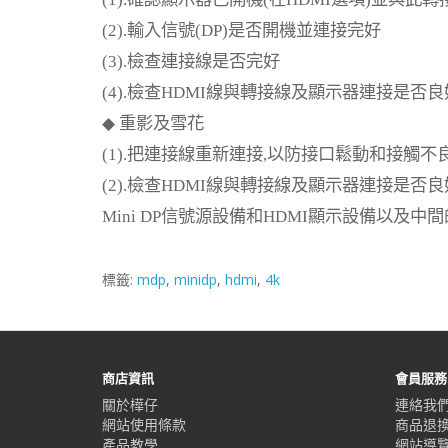
(2).
輸入信號
(DP)
是否開機並連接完好
(3).
檢查連接線是否完好
(4).
檢查
HDMI
線與轉接線及顯示器連接是否良
◆
重影及雪花
(1).
把連接線重新連接
,
以防接口鬆動和接觸不
(2).
檢查
HDMI
線與轉接線及顯示器連接是否良
Mini DP
信號源設備和
HDMI
顯示設備以及中間
標籤:
mdp
,
minidp
,
hdmi
,
4k
商店資訊
會員服務
關於樺仔
連絡我
網站使用條款
商品退
產品教學
網站導