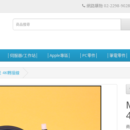
網路購物 02-2298-9028
│伺服器/工作站│
│Apple專區│
│PC零件│
│筆電零件│
8米 4K轉接線
商