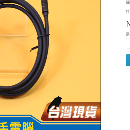
庫
N
數