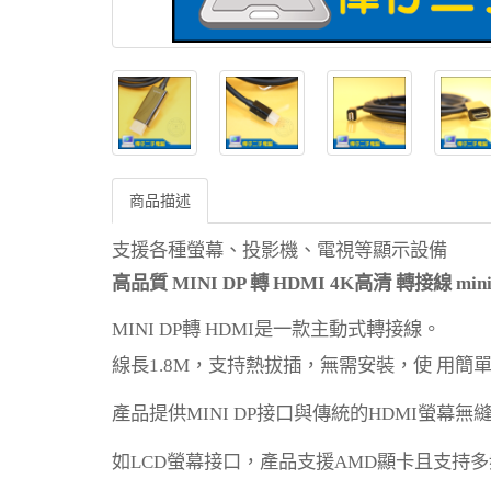
商品描述
支援各種螢幕、投影機、電視等顯示設備
高品質
MINI DP
轉
HDMI
4K
高清 轉接線
min
MINI DP
轉
HDMI
是一款主動式轉接線。
線長
1.8M
，支持熱拔插，無需安裝，使 用簡
產品提供
MINI DP
接口與傳統的
HDMI
螢幕無
如
LCD
螢幕接口，產品支援
AMD
顯卡且支持多