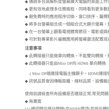
◆
通過多台高解析度螢幕擴大電腦的桌面工作
◆
更有效地處理多任務進程，同時看到更多數
◆
避免費時的應用程序切換、窗口排序、屬標
◆
將多台螢幕組合成一個組合式大顯示螢幕，
◆
在一台螢幕上觀看電視體育節目、電影或娛
◆
可針對專業影片編輯應用將螢幕靈活配置成
注意事項
◆
此轉接器只能做單向轉換，不能雙向轉換，
◆
此轉接器只能由
Mini DP
向
HDMI
單向轉換
( Mini DP
端連接電腦主機顯卡，
HDMI
連接
◆
訊號品質會因傳輸距離、線材品質、設備輸
使用前請檢查所有設備是否連接正常
,
常見問題
◆
無畫面
(1).
確認顯示器已開機
(
在
HDMI
選項
)
並與此轉