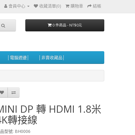
會員中心
收藏清單(0)
購物車
結帳
0 件商品 - NT$0元
│電腦週邊│
│非賣收藏品│
MINI DP 轉 HDMI 1.8米
4K轉接線
品型號: BH0006