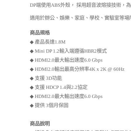
DP
端使用
ABS
外殼， 採用超音波熔接技術，
適用於辦公、娛樂、家庭、學校、實驗室等場
商品規格
◆
產品長達
1.8M
◆ Mini DP 1.2
輸入端遵循
HBR2
模式
◆ HDMI2.0
最大輸出速度
6.0 Gbps
◆ HDMI2.0
輸出最高分辨率
4K x 2K @ 60Hz
◆
支援
3D
功能
◆
支援
HDCP 1.4
與
2.2
協定
◆ HDMI2.0
最大輸出速度
6.0 Gbps
◆
提供
3
個月保固
商品說明