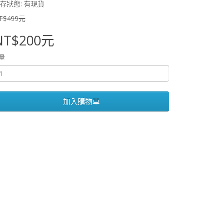
存狀態: 有現貨
T$499元
NT$200元
量
加入購物車