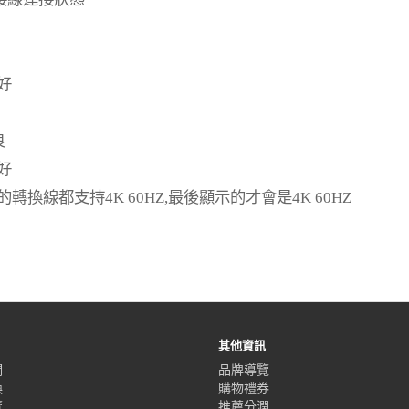
好
良
好
的轉換線都支持
4K 60HZ,
最後顯示的才會是
4K 60HZ
其他資訊
們
品牌導覽
換
購物禮券
覽
推薦分潤