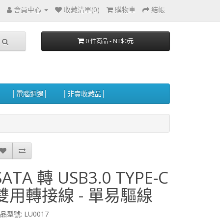
會員中心
收藏清單(0)
購物車
結帳
0 件商品 - NT$0元
│電腦週邊│
│非賣收藏品│
SATA 轉 USB3.0 TYPE-C
雙用轉接線 - 單易驅線
品型號: LU0017