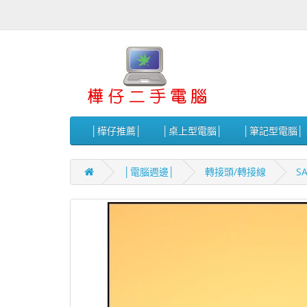
│樺仔推薦│
│桌上型電腦│
│筆記型電腦│
│電腦週邊│
轉接頭/轉接線
S