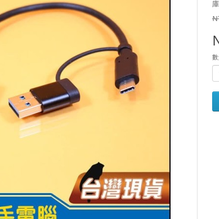
庫
N
數