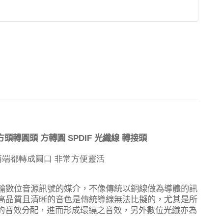
SPDIF
方頭轉圓頭
方轉圓
光纖線
轉接頭
兩端都轉成圓口
非常方便靈活
輸數位音源訊號的媒介，不像傳統以銅線做為導體的訊
高品質且清晰的音色是傳統導線無法比擬的，尤其是所
的音效分配，進而形成環繞之音效，另外數位光纖亦為