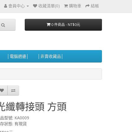
會員中心
收藏清單(0)
購物車
結帳
0 件商品 - NT$0元
│電腦週邊│
│非賣收藏品│
光纖轉接頭 方頭
品型號: KA0009
存狀態: 有現貨