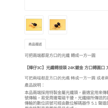
商品描述
可把兩端都是方口的光纖
轉成一方一圓
3C
24K
【樺仔
】光纖轉接頭
鍍金
方口轉圓口
可把兩端都是方口的光纖
轉成一方一圓
或者
產品說明：
本品兩端採用特製金屬光纖頭，最適宜用來傳
號傳輸，易受周邊電磁干擾，光纖線所傳送的
傳輸的數位訊號可經由數位解碼器作
聲道
5.1