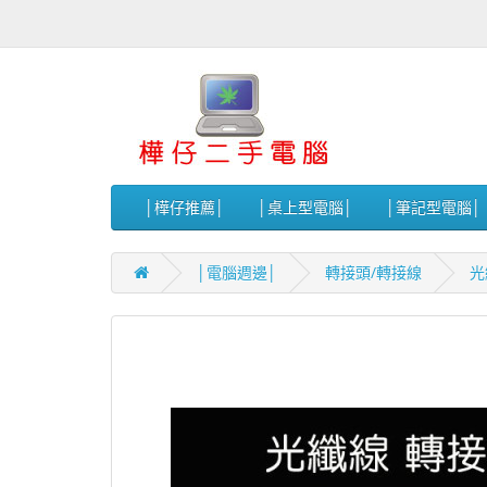
│樺仔推薦│
│桌上型電腦│
│筆記型電腦│
│電腦週邊│
轉接頭/轉接線
光