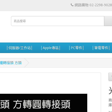
網路購物 02-2298-9028
│伺服器/工作站│
│Apple專區│
│PC零件│
│筆電零件│
纖轉接頭 方頭
商
庫