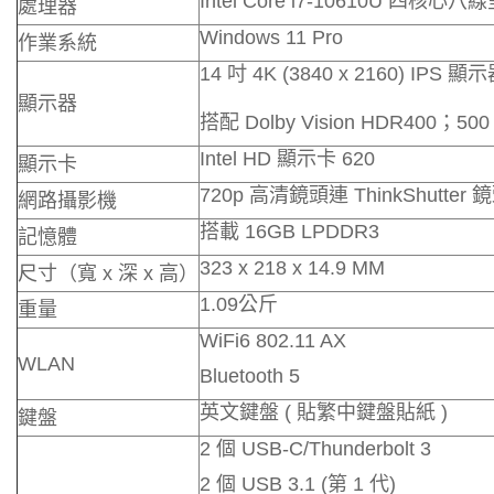
Intel Core i7-10610U 四核心
處理器
Windows 11 Pro
作業系統
14 吋 4K (3840 x 2160) IPS 顯
顯示器
搭配 Dolby Vision HDR400；500
Intel HD 顯示卡 620
顯示卡
720p 高清鏡頭連 ThinkShutter
網路攝影機
搭載 16GB LPDDR3
記憶體
323 x 218 x 14.9 MM
尺寸（寬 x 深 x 高）
1.09公斤
重量
WiFi6 802.11 AX
WLAN
Bluetooth 5
英文鍵盤 ( 貼繁中鍵盤貼紙 )
鍵盤
2 個 USB-C/Thunderbolt 3
2 個 USB 3.1 (第 1 代)