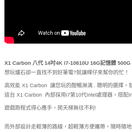
X1 Carbon 八代 14吋4K
i7-10610U 16G記憶體 500G
想玩爐石卻一直找不到好筆電?就讓樺仔來幫你的忙！
高效能 X1 Carbon
讓您玩的酣暢淋漓 . 聰明的選擇
這台 X1 Carbon
內部採用i7第10代Intel處理器，搭配I
遊戲跑程式得心應手，爬天梯無往不利!
而外部設計走輕薄的路線，超輕薄方便攜帶，隨時隨地