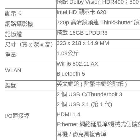
搭配 Dolby Vision HDR400；500
Intel HD 顯示卡 620
顯示卡
720p 高清鏡頭連 ThinkShutter
網路攝影機
搭載 16GB LPDDR3
記憶體
323 x 218 x 14.9 MM
尺寸（寬 x 深 x 高）
1.09公斤
重量
WiFi6 802.11 AX
WLAN
Bluetooth 5
英文鍵盤 ( 貼繁中鍵盤貼紙 )
鍵盤
2 個 USB-C/Thunderbolt 3
2 個 USB 3.1 (第 1 代)
HDMI 1.4
I/O連接埠
Ethernet 網絡延展埠/機械式側
耳機 / 麥克風複合埠