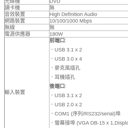
光碟機
DVD
讀卡機
無
音效裝置
High Definition Audio
網路裝置
10/100/1000 Mbps
無線
無
電源供應器
180W
前端口
:
．USB 3.1 x 2
．USB 3.0 x 4
．麥克風插孔
．耳機插孔
後端口
:
輸入裝置
．USB 3.1 x 2
．USB 2.0 x 2
．COM1 (序列/RS232/serial)埠
．螢幕接埠 (VGA DB-15 x 1,Display 