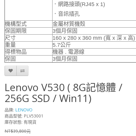
．網路接頭(RJ45 x 1)
．音訊插孔
機構型式
金屬材質機殼
保固期限
3個月保固
尺寸
160 x 280 x 360 mm (寬 x 深 x 高)
重量
5.7公斤
得標物品
機器 . 電源線
保固
3個月保固
Lenovo V530 ( 8G記憶體 /
256G SSD / Win11)
品牌:
LENOVO
商品型號: PLV53001
庫存狀態: 有現貨
NT$39,800元