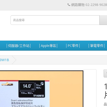
網路購物 02-2298-9028
│伺服器/工作站│
│Apple專區│
│PC零件│
│筆電零件│
0W1B
品