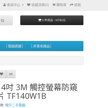
會員中心
收藏清單(0)
購物車
結帳
0 件商品 - NT$0元
│電腦週邊│
│非賣收藏品│
14吋 3M 觸控螢幕防窺
片 TF140W1B
牌:
樺仔二手電腦