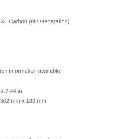
X1 Carbon (9th Generation)
tion information available
 x 7.44 in
) : 302 mm x 189 mm