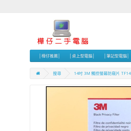
│樺仔推薦│
│桌上型電腦│
│筆記型電腦│
搜尋
14吋 3M 觸控螢幕防窺片 TF14