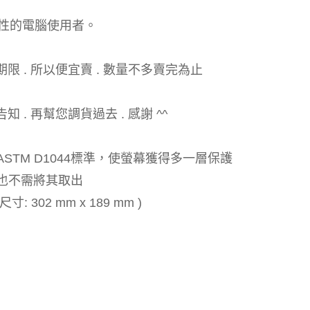
性的電腦使用者。
限 . 所以便宜賣 . 數量不多賣完為止
. 再幫您調貨過去 . 感謝 ^^
STM D1044標準，使螢幕獲得多一層保護
也不需將其取出
: 302 mm x 189 mm )