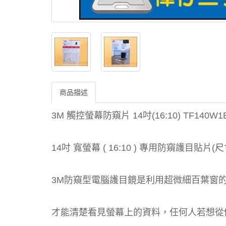
商品描述
3M 觸控螢幕防窺片 14吋(16:10) TF140W
14吋 寬螢幕 ( 16:10 ) 專用防窺護目貼片(尺寸: 
3M防窺型電腦護目鏡是利用超微細百葉窗
才能清楚看見螢幕上的資料，任何人若想從