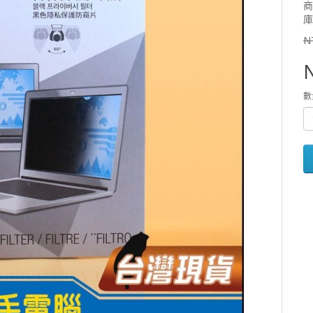
商
庫
N
數