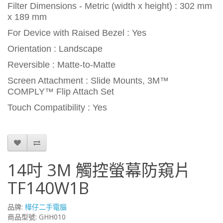
Filter Dimensions - Metric (width x height) : 302 mm
x 189 mm
For Device with Raised Bezel : Yes
Orientation : Landscape
Reversible : Matte-to-Matte
Screen Attachment : Slide Mounts, 3M™
COMPLY™ Flip Attach Set
Touch Compatibility : Yes
14吋 3M 觸控螢幕防窺片
TF140W1B
品牌:
樺仔二手電腦
商品型號: GHH010