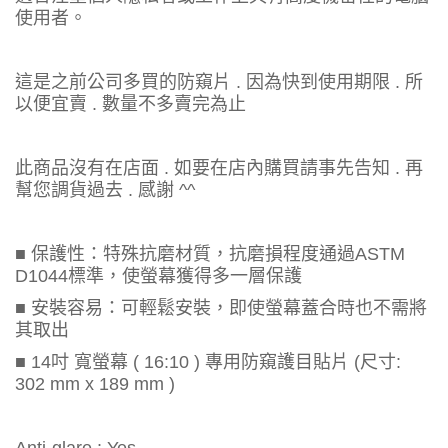
使用者。
這是之前公司多買的防窺片 . 因為快到使用期限 . 所
以便宜賣 . 數量不多賣完為止
此商品沒有在店面 . 如要在店內購買請事先告知 . 再
幫您調貨過去 . 感謝 ^^
■ 保護性：特殊抗磨材質，抗磨損程度通過ASTM
D1044標準，使螢幕獲得多一層保護
■ 安裝容易：可輕鬆安裝，即使螢幕蓋合時也不需將
其取出
■ 14吋 寬螢幕 ( 16:10 ) 專用防窺護目貼片 (尺寸:
302 mm x 189 mm )