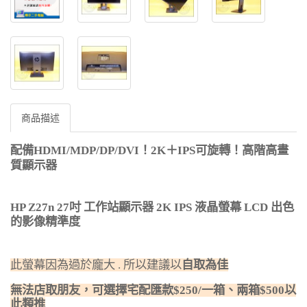
商品描述
配備HDMI/MDP/
DP/DVI
！2K＋IPS可旋轉
！高階高畫
質顯示器
HP Z27n 27
吋 工作站顯示器
2K IPS
液晶螢幕
LCD
出色
的影像精準度
此螢幕因為過於龐大
.
所以建議以
自取為佳
無法店取朋友，可選擇宅配匯款$250/一箱、兩箱$500以
此類推