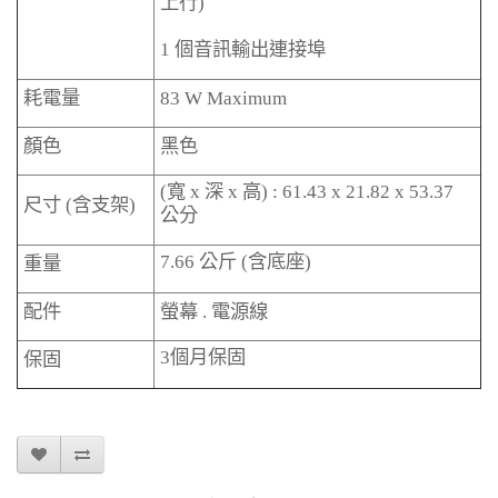
上行
)
1
個音訊輸出連接埠
耗電量
83 W Maximum
顏色
黑色
(
寬
x
深
x
高
) : 61.43 x 21.82 x 53.37
尺寸
(
含支架
)
公分
7.66
公斤
(
含底座
)
重量
配件
螢幕
.
電源線
3
個月保固
保固