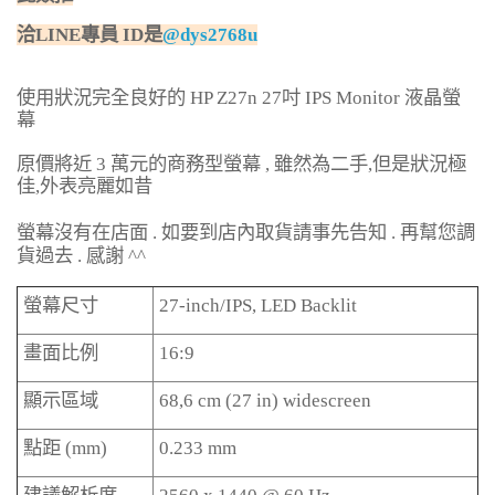
洽LINE專員 ID是
@dys2768u
使用狀況完全良好的
HP Z27n 27
吋
IPS Monitor
液晶螢
幕
原價將近
3
萬元的商務型螢幕
,
雖然為二手
,
但是狀況極
佳
,
外表亮麗如昔
螢幕沒有在店面
.
如要到店內取貨請事先告知
.
再幫您調
貨過去
.
感謝
^^
螢幕尺寸
27-inch/IPS, LED Backlit
畫面比例
16:9
顯示區域
68,6 cm (27 in) widescreen
點距
(mm)
0.233 mm