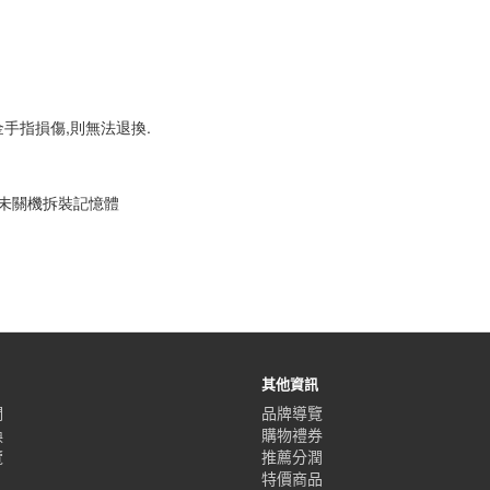
金手指損傷,則無法退換.
器未關機拆裝記憶體
其他資訊
們
品牌導覽
換
購物禮券
覽
推薦分潤
特價商品