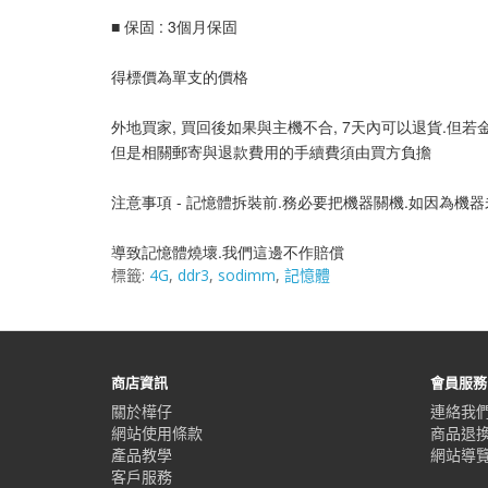
■ 保固 : 3個月保固
得標價為單支的價格
外地買家, 買回後如果與主機不合, 7天內可以退貨.但若
但是相關郵寄與退款費用的手續費須由買方負擔
注意事項 - 記憶體拆裝前.務必要把機器關機.如因為機
導致記憶體燒壞.我們這邊不作賠償
標籤:
4G
,
ddr3
,
sodimm
,
記憶體
商店資訊
會員服務
關於樺仔
連絡我
網站使用條款
商品退
產品教學
網站導
客戶服務