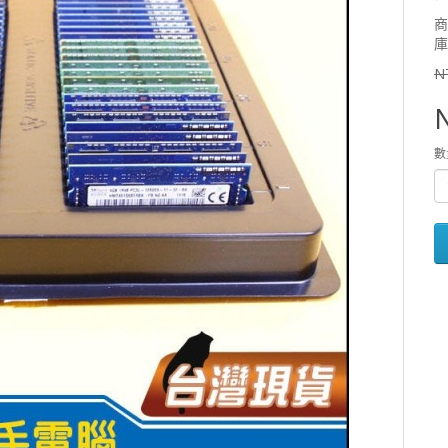
商
庫
N
數