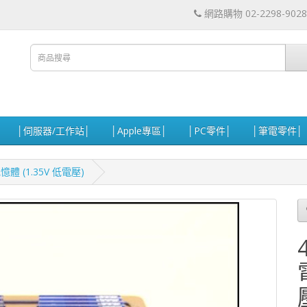
網路購物 02-2298-9028
│伺服器/工作站│
│Apple專區│
│PC零件│
│筆電零件│
憶體 (1.35V 低電壓)