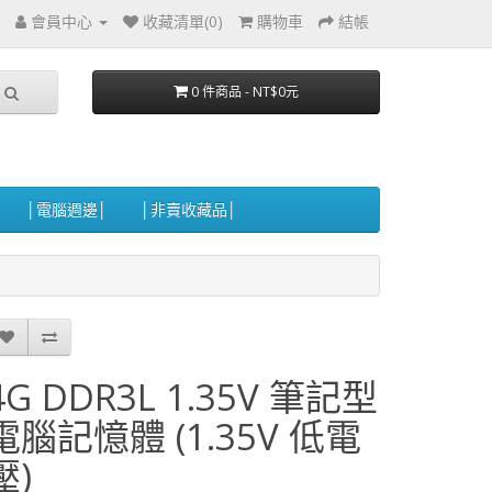
會員中心
收藏清單(0)
購物車
結帳
0 件商品 - NT$0元
│電腦週邊│
│非賣收藏品│
4G DDR3L 1.35V 筆記型
電腦記憶體 (1.35V 低電
壓)