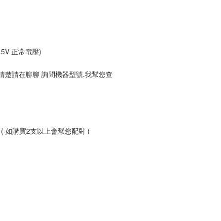
1.5V 正常電壓)
不清楚請在聊聊 詢問機器型號.我幫您查
機出貨 ( 如購買2支以上會幫您配對 )