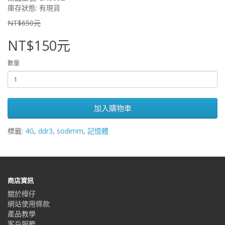
庫存狀態: 有現貨
NT$650元
NT$150元
數量
加入購物車
標籤:
4G
,
ddr3
,
sodimm
,
記憶體
商店資訊
關於樺仔
網站使用條款
產品教學
客戶服務