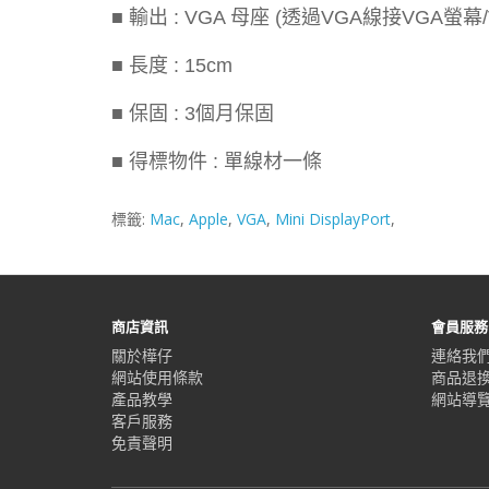
■ 輸出 : VGA 母座 (透過VGA線接VGA螢幕
■ 長度 : 15cm
■ 保固 : 3個月保固
■ 得標物件 : 單線材一條
標籤:
Mac
,
Apple
,
VGA
,
Mini DisplayPort
,
商店資訊
會員服務
關於樺仔
連絡我
網站使用條款
商品退
產品教學
網站導
客戶服務
免責聲明