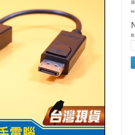
庫
N
數