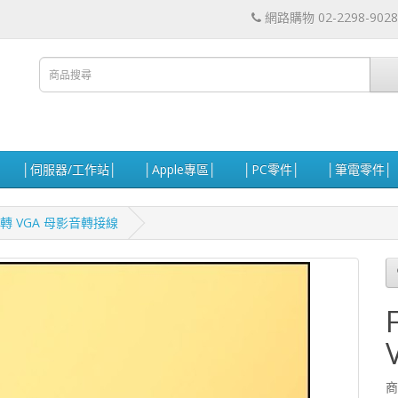
網路購物 02-2298-9028
│伺服器/工作站│
│Apple專區│
│PC零件│
│筆電零件│
rt 公轉 VGA 母影音轉接線
商