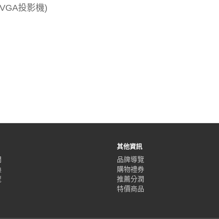
/VGA投影機)
其他資訊
們
品牌導覽
換
購物禮券
覽
推薦分潤
特價商品