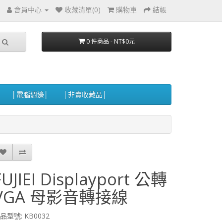
會員中心
收藏清單(0)
購物車
結帳
0 件商品 - NT$0元
│電腦週邊│
│非賣收藏品│
FUJIEI Displayport 公轉
VGA 母影音轉接線
品型號: KB0032