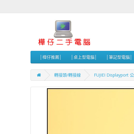
│樺仔推薦│
│桌上型電腦│
│筆記型電腦│
轉接頭/轉接線
FUJIEI Displaypo