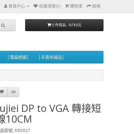
會員中心
收藏清單(0)
購物車
結帳
0 件商品 - NT$0元
│電腦週邊│
│非賣收藏品│
fujiei DP to VGA 轉接短
線10CM
品型號: KB0027