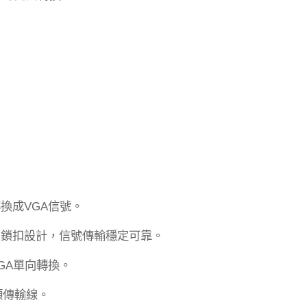
轉換成
信號。
VGA
用鎖扣設計，信號傳輸穩定可靠。
單向轉換。
GA
頻傳輸線。