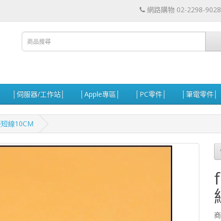
網路購物 02-2298-9028
│伺服器/工作站│
│Apple專區│
│PC零件│
│筆電零件│
 轉接短線10CM
商