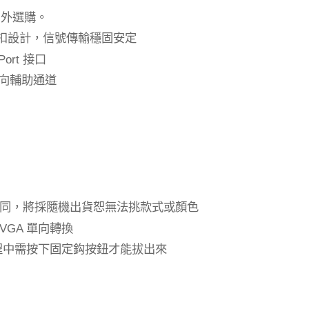
另外選購。
扣設計，信號傳輸穩固安定
接口
Port
向輔助通道
同，將採隨機出貨恕無法挑款式或顏色
單向轉換
VGA
程中需按下固定鈎按鈕才能拔出來