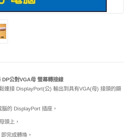
DP
VGA
器
公對
母
螢幕轉接線
鬆連接
公
輸出到具有
母
接頭的顯
DisplayPort(
)
VGA(
)
電腦的
插座，
DisplayPort
母頭上，
，即完成轉換。