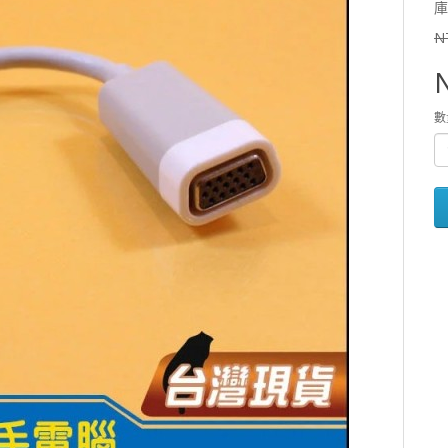
庫
N
數