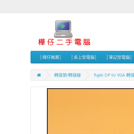
│樺仔推薦│
│桌上型電腦│
│筆記型電腦│
轉接頭/轉接線
fujiei DP to VGA