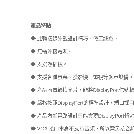
產品特點
此轉接線外觀設計精巧，做工細緻。
◆
無需外接電源。
◆
支援熱插拔。
◆
支援各種螢幕、投影機、電視等顯示設備。
◆
產品內置轉換晶片，能將
信號
DisplayPort
◆
嚴格按照
的標準設計，端口採
DisplayPort
◆
產品內部電路設計只能實現
轉
DisplayPort
V
◆
接口本身不支持音頻，所以需另接音
VGA
◆