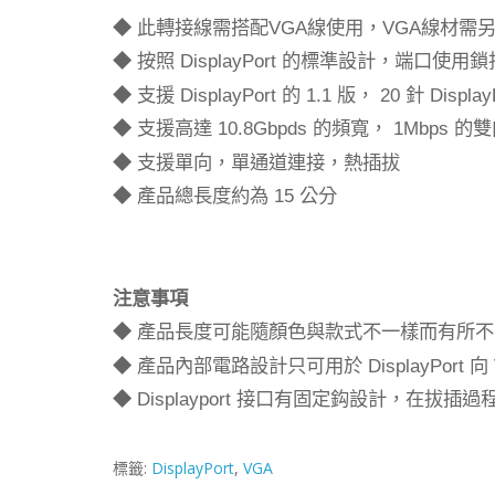
此轉接線需搭配
線使用，
線材需
VGA
VGA
◆
按照
的標準設計，端口使用鎖
DisplayPort
◆
支援
的
版，
針
DisplayPort
1.1
20
Display
◆
支援高達
的頻寬，
的雙
10.8Gbpds
1Mbps
◆
支援單向，單通道連接，熱插拔
◆
產品總長度約為
公分
15
◆
注意事項
產品長度可能隨顏色與款式不一樣而有所不
◆
產品內部電路設計只可用於
向
DisplayPort
◆
接口有固定鈎設計，在拔插過
Displayport
◆
標籤:
DisplayPort
,
VGA