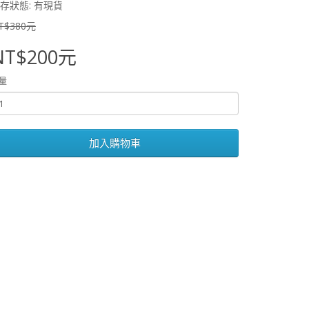
存狀態: 有現貨
T$380元
NT$200元
量
加入購物車