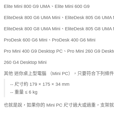
Elite Mini 800 G9 UMA、Elite Mini 600 G9
EliteDesk 800 G6 UMA Mini、EliteDesk 805 G6 UMA 
EliteDesk 800 G8 UMA Mini、EliteDesk 805 G8 UMA 
ProDesk 600 G6 Mini、ProDesk 400 G6 Mini
Pro Mini 400 G9 Desktop PC、Pro Mini 260 G9 Desk
260 G4 Desktop Mini
其他 迷你桌上型電腦 （Mini PC），只要符合下列條
-- 尺寸約 179 × 175 × 34 mm
-- 重量 ≤ 6 kg
也就是說，如果你的 Mini PC 尺寸過大或過重，支