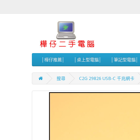
│樺仔推薦│
│桌上型電腦│
│筆記型電腦│
搜尋
C2G 29826 USB-C 千兆網卡