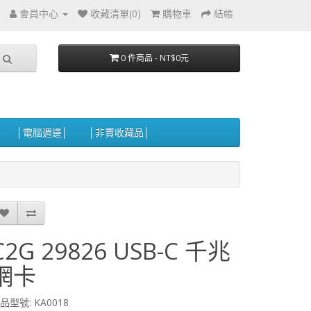
會員中心
收藏清單(0)
購物車
結帳
0 件商品 - NT$0元
│電腦週邊│
│非賣收藏品│
C2G 29826 USB-C 千兆
網卡
品型號: KA0018