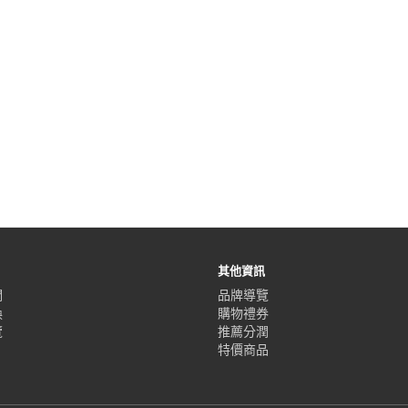
其他資訊
們
品牌導覽
換
購物禮券
覽
推薦分潤
特價商品