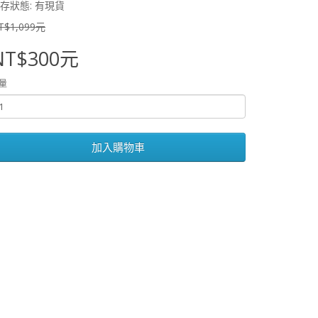
存狀態: 有現貨
T$1,099元
NT$300元
量
加入購物車