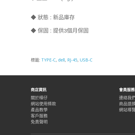
◆ 狀態 : 新品庫存
◆ 保固 : 提供3個月保固
標籤:
TYPE-C
,
dell
,
RJ-45
,
USB-C
商店資訊
會員服務
關於樺仔
連絡我
網站使用條款
商品退
產品教學
網站導
客戶服務
免責聲明