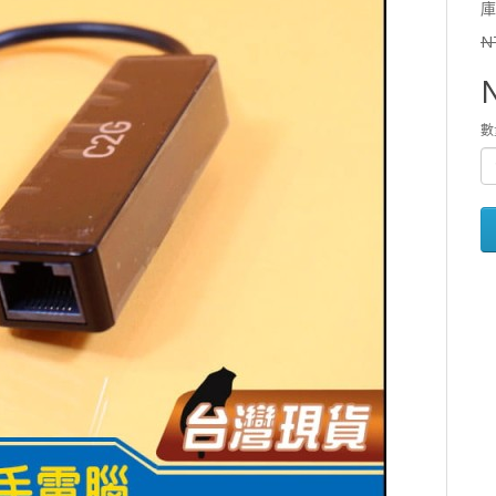
庫
N
數