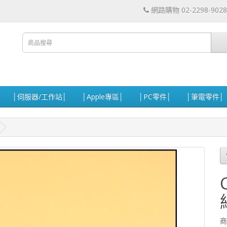
網路購物 02-2298-9028
│伺服器/工作站│
│Apple專區│
│PC零件│
│筆電零件│
商