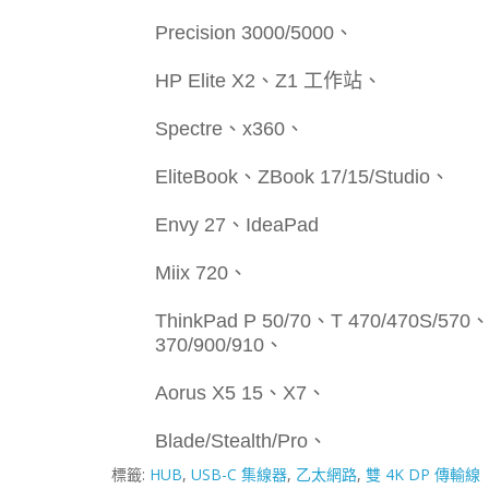
Precision 3000/5000、
HP Elite X2、Z1 工作站、
Spectre、x360、
EliteBook、ZBook 17/15/Studio、
Envy 27、IdeaPad
Miix 720、
ThinkPad P 50/70、T 470/470S/57
370/900/910、
Aorus X5 15、X7、
Blade/Stealth/Pro、
標籤:
HUB
,
USB-C 集線器
,
乙太網路
,
雙 4K DP 傳輸線