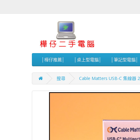
│樺仔推薦│
│桌上型電腦│
│筆記型電腦│
搜尋
Cable Matters USB-C 集線器 