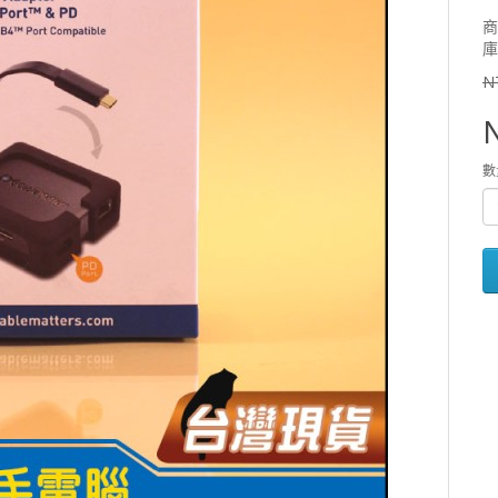
商
庫
N
數