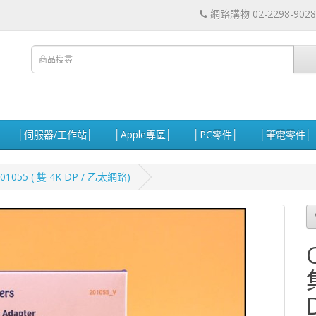
網路購物 02-2298-9028
│伺服器/工作站│
│Apple專區│
│PC零件│
│筆電零件│
201055 ( 雙 4K DP / 乙太網路)