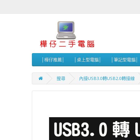
│樺仔推薦│
│桌上型電腦│
│筆記型電腦│
搜尋
內接USB3.0轉USB2.0轉接線