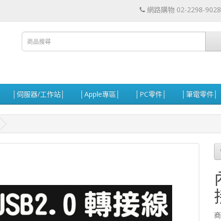
網路購物 02-2298-9028
│伺服器/工作站│
│Apple專區│
│PC零件│
│筆電零件│
商