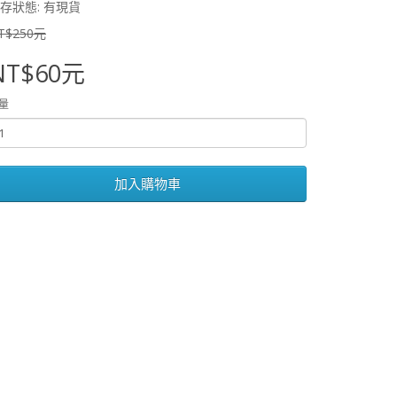
存狀態: 有現貨
T$250元
NT$60元
量
加入購物車