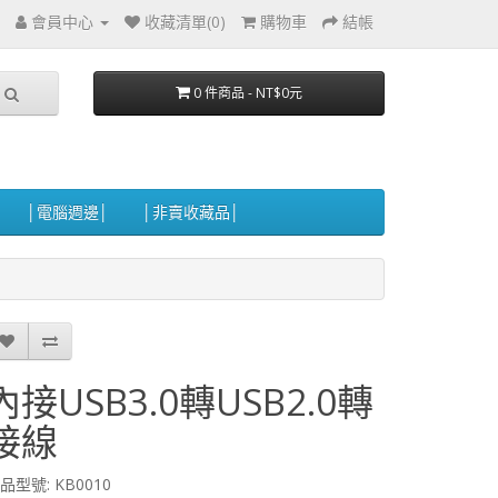
會員中心
收藏清單(0)
購物車
結帳
0 件商品 - NT$0元
│電腦週邊│
│非賣收藏品│
內接USB3.0轉USB2.0轉
接線
品型號: KB0010