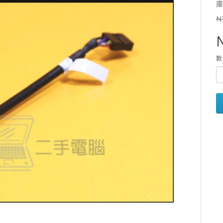
庫
N
數