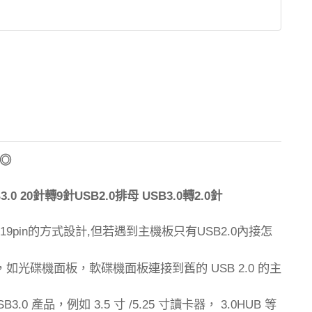
◎
.0 20
9
USB2.0
USB3.0
2.0
針轉
針
排母
轉
針
的方式設計
但若遇到主機板只有
內接怎
19pin
,
USB2.0
，如光碟機面板，軟碟機面板連接到舊的
的主
USB 2.0
產品，例如
寸
寸讀卡器，
等
SB3.0
3.5
/5.25
3.0HUB