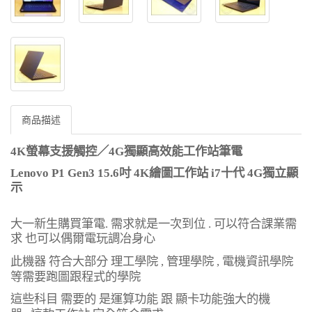
商品描述
4K螢幕支援觸控／4G獨顯高效能工作站筆電
Lenovo P1 Gen3 15.6
吋
4K
繪圖工作站
i7
十代
4G
獨立顯
示
大一新生購買筆電
.
需求就是一次到位
.
可以符合課業需
求 也可以偶爾電玩調冶身心
此機器 符合大部分 理工學院
,
管理學院
,
電機資訊學院
等需要跑圖跟程式的學院
這些科目 需要的 是運算功能 跟 顯卡功能強大的機