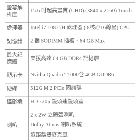
螢幕解
15.6
吋超高畫質
(UHD) (3840 x 2160) Touch
析度
Intel i7 10875H
處理器
( 8
核心
16
線呈
) CPU
處理器
2
個
SODIMM
插槽、
64 GB Max
記憶體
最大記
支援高達
64 GB DDR4
記憶體
憶體
Nvidia Quadro T1000
含
4GB GDDR6
顯示卡
512G M.2 PCIe
固態碟
硬碟
HD 720p
鏡頭連鏡頭蓋
攝影機
2 x 2W
立體聲喇叭
Dolby Atmos
喇叭系統
喇叭
遠距離雙麥克風