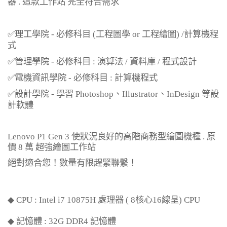
器
.
這款工作站 完全符合需求
✅理工學院
-
必修科目
(
工程圖學
or
工程繪圖
) /
計算機程
式
✅管理學院
-
必修科目
:
演算法
/
資料庫
/
程式設計
✅電機資訊學院
-
必修科目
:
計算機程式
✅設計學院
-
學習
Photoshop
、
Illustrator
、
InDesign
等設
計軟體
Lenovo P1 Gen 3
使狀況良好的高階商務型繪圖機種
.
原
價
8
萬 超強繪圖工作站
絕對適合您！數量有限趕緊聯繫！
◆ CPU : Intel i7 10875H
處理器
( 8
核心
16
線呈
) CPU
◆
記憶體
: 32G DDR4
記憶體