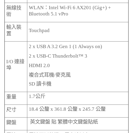
WLAN
：
Intel Wi-Fi 6 AX201 (Gig+) +
無線技
Bluetooth 5.1 vPro
術
輸入裝
Touchpad
置
2 x USB A 3.2 Gen 1 (1 Always on)
2 x USB-C Thunderbolt™ 3
I/O
連接
HDMI 2.0
埠
複合式耳機
/
麥克風
SD
讀卡機
1.7
公斤
重量
18.4
公釐
x 361.8
公釐
x 245.7
公釐
尺寸
英文鍵盤 貼 繁體中文鍵盤貼紙
鍵盤