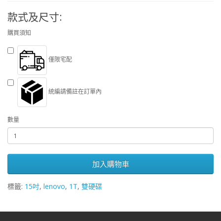
款式及尺寸:
購買須知
僅限宅配
統編請備註在訂單內
數量
加入購物車
標籤:
15吋
,
lenovo
,
1T
,
雙硬碟