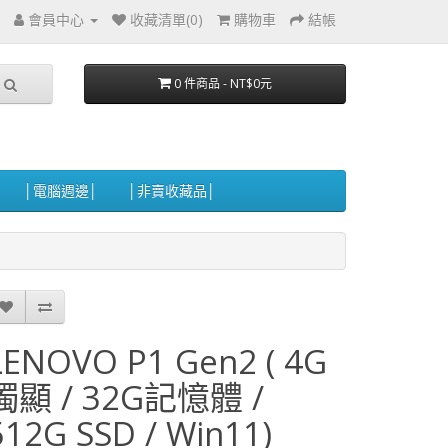
會員中心
收藏清單(0)
購物車
結帳
0 件商品 - NT$0元
│電腦週邊│
│非賣收藏品│
LENOVO P1 Gen2 ( 4G
獨顯 / 32G記憶體 /
512G SSD / Win11)