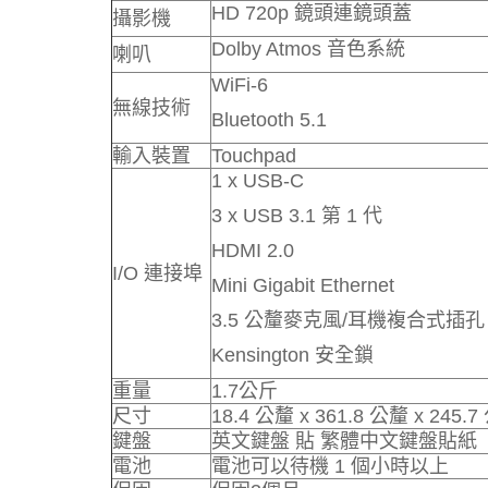
HD 720p 鏡頭連鏡頭蓋
攝影機
Dolby Atmos 音色系統
喇叭
WiFi-6
無線技術
Bluetooth 5.1
輸入裝置
Touchpad
1 x USB-C
3 x USB 3.1 第 1 代
HDMI 2.0
I/O 連接埠
Mini Gigabit Ethernet
3.5 公釐麥克風/耳機複合式插孔
Kensington 安全鎖
重量
1.7公斤
尺寸
18.4 公釐 x 361.8 公釐 x 245.
鍵盤
英文鍵盤 貼 繁體中文鍵盤貼紙
電池
電池可以待機 1 個小時以上