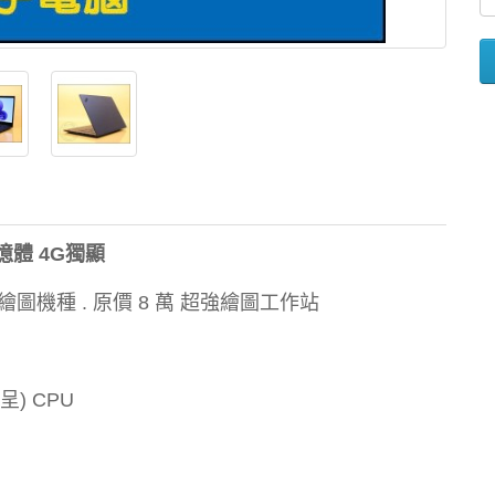
G記憶體 4G獨顯
型繪圖機種 . 原價 8 萬 超強繪圖工作站
線呈) CPU