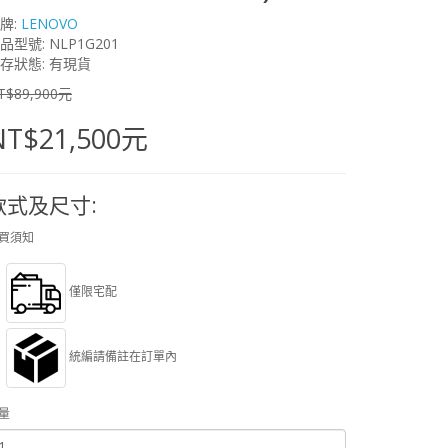
牌:
LENOVO
品型號: NLP1G201
存狀態: 有現貨
T$89,900元
NT$21,500元
款式及尺寸:
買須知
僅限宅配
統編請備註在訂單內
量