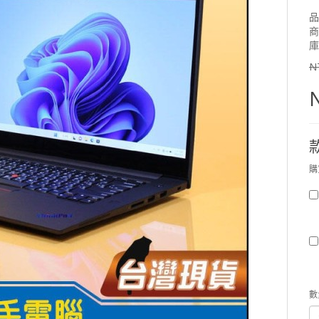
品
商
庫
N
購
數