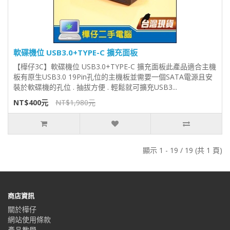
軟碟機位 USB3.0+TYPE-C 擴充面板
【樺仔3C】軟碟機位 USB3.0+TYPE-C 擴充面板此產品適合主機
板有原生USB3.0 19Pin孔位的主機板並需要一個SATA電源且安
裝於軟碟機的孔位 . 抽拔方便 . 輕鬆就可擴充USB3...
NT$400元
NT$1,980元
顯示 1 - 19 / 19 (共 1 頁)
商店資訊
關於樺仔
網站使用條款
產品教學