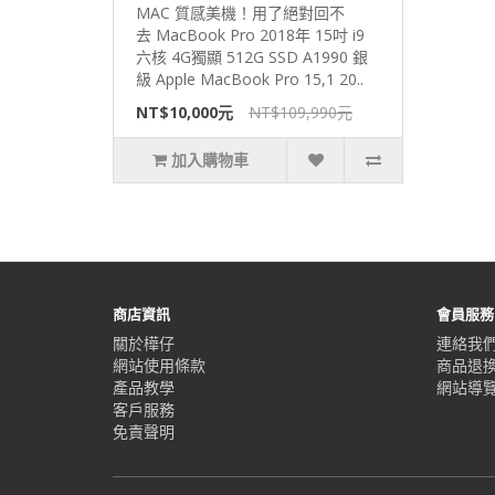
MAC 質感美機！用了絕對回不
去 MacBook Pro 2018年 15吋 i9
六核 4G獨顯 512G SSD A1990 銀
級 Apple MacBook Pro 15,1 20..
NT$10,000元
NT$109,990元
加入購物車
商店資訊
會員服務
關於樺仔
連絡我
網站使用條款
商品退
產品教學
網站導
客戶服務
免責聲明