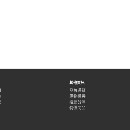
其他資訊
們
品牌導覽
換
購物禮券
覽
推薦分潤
特價商品