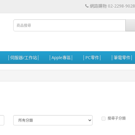
網路購物 02-2298-9028
│伺服器/工作站│
│Apple專區│
│PC零件│
│筆電零件│
搜尋子分類