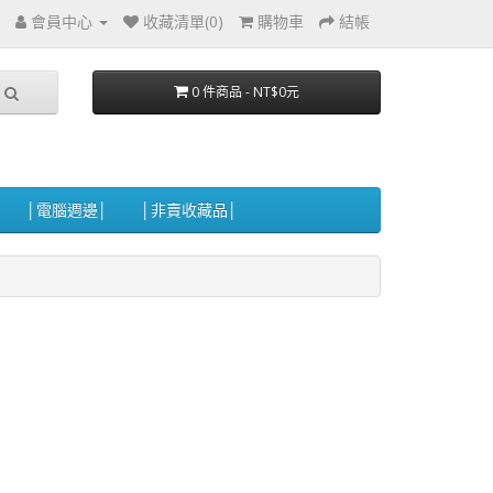
會員中心
收藏清單(0)
購物車
結帳
0 件商品 - NT$0元
│電腦週邊│
│非賣收藏品│