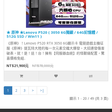
★ 原神 ★Lenovo P520 ( 3050 6G獨顯 / 64G記憶體 /
512G SSD / Win11 )
《原神》！Lenovo P520 RTX 3050 6G顯示卡 電競遊戲主機征
服《原神》提瓦特大陸的每一次元素交織大爆發，大招連發傷害
破表，就！是！這！台！擁有【伺服器血統】的怪獸級配置，驚
喜價格免組..
NT$21,900元
NT$78,000元
1
2
3
>
>|
顯示 1 - 20 / 49 (共 3 頁)