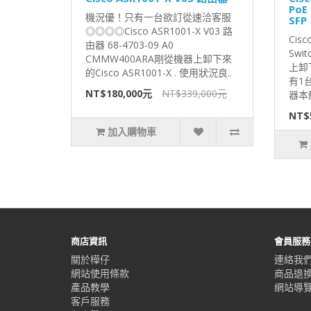
PoE 
機況優！只有一台欲訂從速洽客服
SFP
◎◎◎◎Cisco ASR1001-X V03 路
Cisc
由器 68-4703-09 A0
Swi
CMMW400ARA剛從機器上卸下來
上卸
的Cisco ASR1001-X . 使用狀況良..
有1台
NT$180,000元
NT$339,000元
器本體 
NT$
加入購物車
商店資訊
會員服務
關於樺仔
連絡我
網站使用條款
商品退
產品教學
網站導
客戶服務