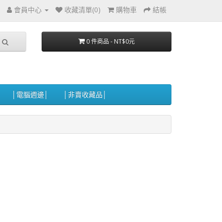
會員中心
收藏清單(0)
購物車
結帳
0 件商品 - NT$0元
│電腦週邊│
│非賣收藏品│