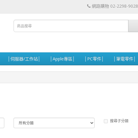
網路購物 02-2298-9028
│伺服器/工作站│
│Apple專區│
│PC零件│
│筆電零件│
搜尋子分類