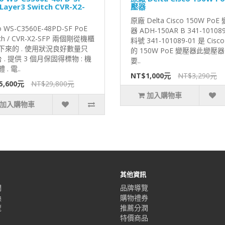
Layer3 Switch CVR-X2-
壓器
原廠 Delta Cisco 150W PoE
o WS-C3560E-48PD-SF PoE
器 ADH-150AR B 341-101089
tch / CVR-X2-SFP 兩個剛從機櫃
料號 341-101089-01 是 Cisc
下來的 . 使用狀況良好數量只
的 150W PoE 變壓器此變壓
 . 提供 3 個月保固得標物 : 機
要..
. 電..
NT$1,000元
NT$3,290元
5,600元
NT$29,800元
加入購物車
加入購物車
其他資訊
們
品牌導覽
換
購物禮券
覽
推薦分潤
特價商品