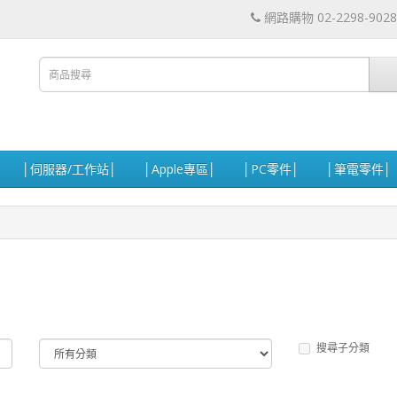
網路購物 02-2298-9028
│伺服器/工作站│
│Apple專區│
│PC零件│
│筆電零件│
搜尋子分類