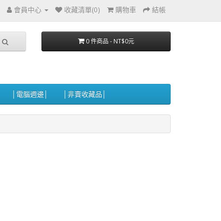
會員中心
收藏清單(0)
購物車
結帳
0 件商品 - NT$0元
│電腦週邊│
│非賣收藏品│