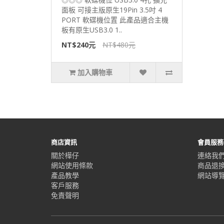
面板 可接主版原生19Pin 3.5吋 4
PORT 軟碟機位置 此產品適合主機
板有原生USB3.0 1..
NT$240元
NT$480元
加入購物車
商店資訊
會員服務
關於樺仔
連絡我
網站使用條款
商品退
產品教學
網站導
客戶服務
免責聲明