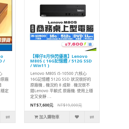
o
【樺仔8月快閃優惠】Lenovo
 /
M80S ( 16G記憶體 / 512G SSD
/ Win11 )
心
Lenovo M80S i5-10500 六核心
的原廠
16G記憶體 512G SSD 狀況很好的
錯
原廠機 , 機況約 8 成新 . 機況很不
上穩定
錯Lenovo 平躺式 原廠機. 使用上穩
定又安靜 . ..
NT$7,600元
NT$19,000元
加入購物車