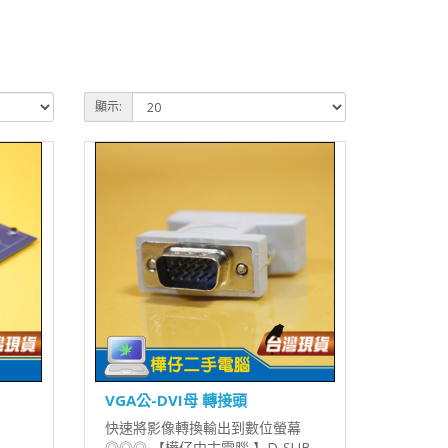
顯示:
VGA公-DVI母 轉接頭
快速將影像轉換輸出到數位螢幕
◎◎◎ 【樺仔中古電腦 】D-SUB