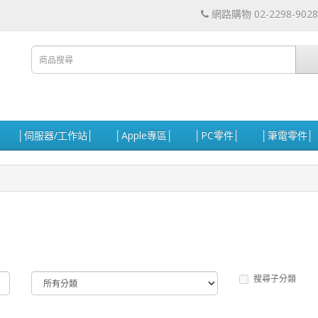
網路購物 02-2298-9028
│伺服器/工作站│
│Apple專區│
│PC零件│
│筆電零件│
搜尋子分類