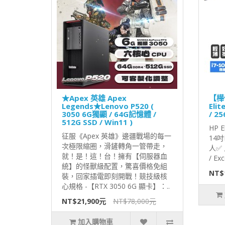
★Apex 英雄 Apex
【樺
Legends★Lenovo P520 (
Eli
3050 6G獨顯 / 64G記憶體 /
/ 25
512G SSD / Win11 )
HP E
征服《Apex 英雄》邊疆戰場的每一
14
次極限縮圈，滑鏟轉角一管帶走，
人✅ 
就！是！這！台！擁有【伺服器血
/ Exc
統】的怪獸級配置，驚喜價格免組
NT$
裝，回家插電即刻開戰！競技級核
心規格 -【RTX 3050 6G 顯卡】：..
NT$21,900元
NT$78,000元
加入購物車