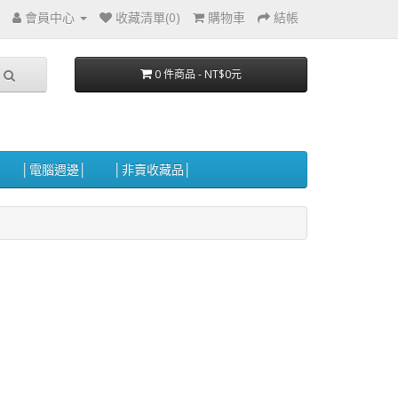
會員中心
收藏清單(0)
購物車
結帳
0 件商品 - NT$0元
│電腦週邊│
│非賣收藏品│