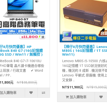
仔8月快閃優惠】HP
【樺仔8月快閃優惠】Lenov
teBook 840 G7 (16G記憶體
M80S ( 16G記憶體 / 1T SSD
6G SSD / Win11 / 無觸控 )
Win11)
liteBook 840 G7 i7-10610U
Lenovo M80S i5-10500 六核
吋FHD筆電 晶片讀卡機適合哪些
16G記憶體 1T SSD狀況很好
上班族 / 行政文書 ✔ Word
機 , 機況約 8 成新 . 機況很不
el / PP..
Lenovo 平躺式 原廠機. 使用
又安靜 ..
11,800元
NT$38,800元
NT$11,900元
NT$19,000元
加入購物車
加入購物車