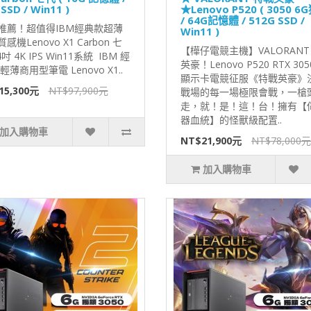
SSD / Win11 )
★Lenovo P520 ( 3050 6
/ 64G記憶體 / 512G SSD /
推薦！超值得IBM經典款超薄
Win11 )
感機Lenovo X1 Carbon 七
【樺仔電競主機】VALORANT
4吋 4K IPS Win11系統 IBM 經
英豪！Lenovo P520 RTX 305
輕薄商用型筆電 Lenovo X1..
顯示卡電競征服《特戰英豪》
15,300元
NT$97,900元
戰場的每一場極限會戰，一槍
走，就！是！這！台！擁有【
器血統】的怪獸級配置..
加入購物車
NT$21,900元
NT$78,000元
加入購物車