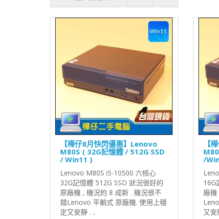
【樺仔8月快閃優惠】Lenovo
【樺
M80S ( 32G記憶體 / 512G SSD
M80
/ Win11 )
/Win
Lenovo M80S i5-10500 六核心
Len
32G記憶體 512G SSD 狀況很好的
16G
原廠機 , 機況約 8 成新 . 機況很不
廠機 
錯Lenovo 平躺式 原廠機. 使用上穩
Len
定又安靜 . ..
又安靜