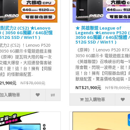
對武力2 (CS2) ★Lenovo
★ 英雄聯盟 League of
0 ( 3050 6G獨顯 / 64G記憶
Legends ★Lenovo P520 (
512G SSD / Win11 )
3050 6G獨顯 / 64G記憶體 /
512G SSD / Win11 )
力2 (CS2) ！Lenovo P520
《原神》！Lenovo P520 RTX
 3050 6G顯示卡電競遊戲主機
3050 6G顯示卡 電競遊戲主
《原神》提瓦特大陸的每一次
《英雄聯盟》召喚峽谷的每一
交織大爆發，大招連發傷害破
限會戰，閃現一波帶走，就！
就！是！這！台！擁有【伺服
這！台！擁有【伺服器血統】
統】的怪獸級配置..
獸級配置，驚喜價格免組裝，回
21,900元
NT$78,000元
NT$21,900元
NT$78,000元
加入購物車
加入購物車