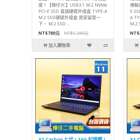
度！【樺仔3C】USB3.1 M.2 NVMe
傳輸速
PCI-E SSD 直插硬碟外接盒 TYPE-A
E S
M.2 SSD硬碟外接盒 買家留意一
A T
下， M.2 SSD ..
M.2 S
NT$780元
NT$1,280元
NT$
加入購物車
X1 Carbon 七代 ( 16G 記憶體 /
X1 