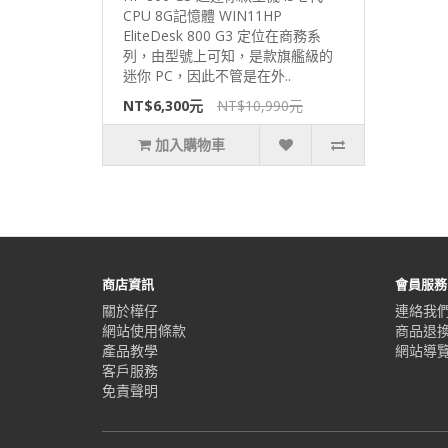
CPU 8G記憶體 WIN11HP
EliteDesk 800 G3 定位在商務系
列，由型號上可知，是款旗艦級的
迷你 PC，因此不管是在外..
NT$6,300元
NT$10,990元
加入購物車
商店資訊
會員服務
關於樺仔
連絡我
網站使用條款
商品退
產品教學
網站導
客戶服務
免責聲明