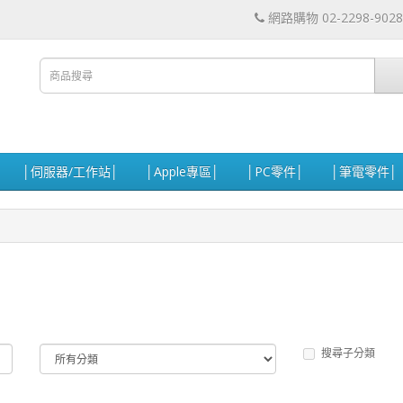
網路購物 02-2298-9028
│伺服器/工作站│
│Apple專區│
│PC零件│
│筆電零件│
搜尋子分類