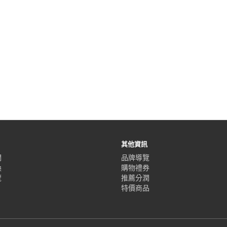
其他資訊
們
品牌導覽
換
購物禮券
覽
推薦分潤
特價商品