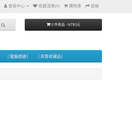
會員中心
收藏清單(0)
購物車
結帳
0 件商品 - NT$0元
│電腦週邊│
│非賣收藏品│