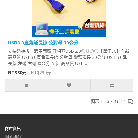
USB3.0直角延長線 公對母 30公分
支持熱抽拔、適用面廣 可相容USB 2.0◎◎◎◎【樺仔3C】全新
高品質 USB3.0直角延長線 公對母 彎頭延長 30公分 USB 3.0延
長線 左彎 右彎30公分 全新 高品質 USB ..
NT$80元
NT$290元
顯示 1 - 3 / 3 (共 1 頁)
商店資訊
關於樺仔