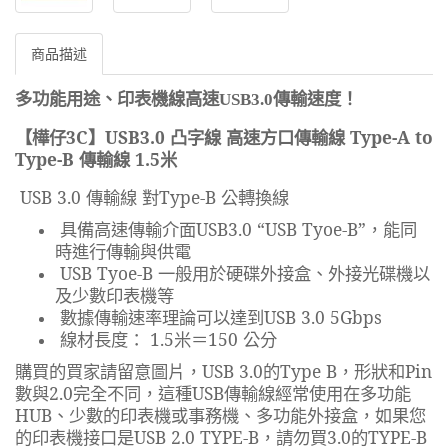
商品描述
多功能用途、印表機線高速USB3.0傳輸速度！
【樺仔
3C
】
USB3.0
凸字線 高速方口傳輸線
Type-A to
Type-B
傳輸線
1.5
米
USB 3.0
傳輸線
對
Type-B
公轉換線
具備高速傳輸介面
USB3.0 “USB Tyoe-B”
，能同
時進行傳輸與供電
USB Tyoe-B
一般用於硬碟外接盒、外接光碟機以
及少數印表機等
數據傳輸速率理論可以達到
USB 3.0 5Gbps
線材長度：
1.5
米＝
150
公分
購買的買家請留意圖片，
USB 3.0
的
Type B
，形狀和
Pin
數與
2.0
完全不同，這種
USB
傳輸線經常使用在多功能
HUB
、少數的印表機或事務機、多功能外接盒，如果您
的印表機接口是
USB 2.0 TYPE-B
，請勿買
3.0
的
TYPE-B