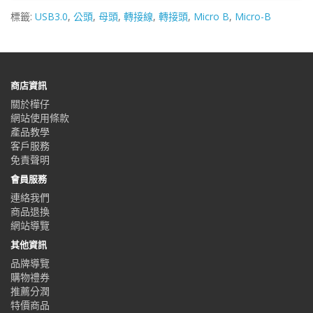
標籤:
USB3.0
,
公頭
,
母頭
,
轉接線
,
轉接頭
,
Micro B
,
Micro-B
商店資訊
關於樺仔
網站使用條款
產品教學
客戶服務
免責聲明
會員服務
連絡我們
商品退換
網站導覽
其他資訊
品牌導覽
購物禮券
推薦分潤
特價商品