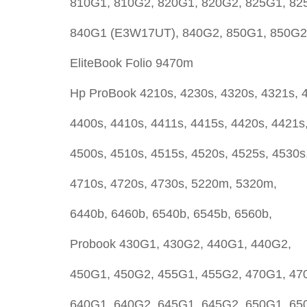
810G1, 810G2, 820G1, 820G2, 825G1, 82
840G1 (E3W17UT), 840G2, 850G1, 850G2
EliteBook Folio 9470m
Hp ProBook 4210s, 4230s, 4320s, 4321s, 4
4400s, 4410s, 4411s, 4415s, 4420s, 4421s
4500s, 4510s, 4515s, 4520s, 4525s, 4530s
4710s, 4720s, 4730s, 5220m, 5320m,
6440b, 6460b, 6540b, 6545b, 6560b,
Probook 430G1, 430G2, 440G1, 440G2,
450G1, 450G2, 455G1, 455G2, 470G1, 47
640G1, 640G2, 645G1, 645G2, 650G1, 65