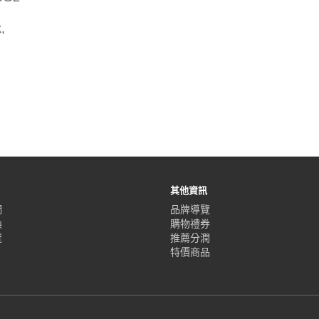
,
其他資訊
們
品牌導覽
換
購物禮券
覽
推薦分潤
特價商品