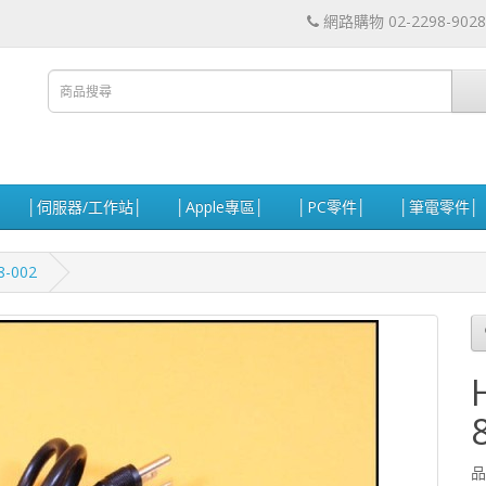
網路購物 02-2298-9028
│伺服器/工作站│
│Apple專區│
│PC零件│
│筆電零件│
8-002
品