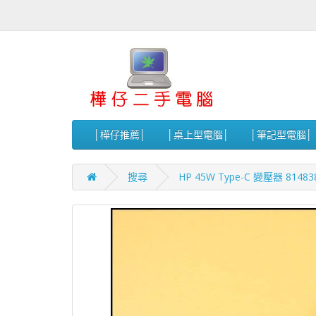
│樺仔推薦│
│桌上型電腦│
│筆記型電腦│
搜尋
HP 45W Type-C 變壓器 81483