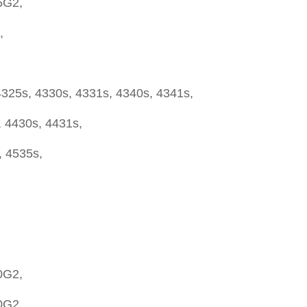
5G2,
,
325s, 4330s, 4331s, 4340s, 4341s,
, 4430s, 4431s,
, 4535s,
0G2,
0G2