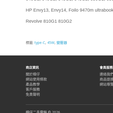
HP Envy13, Envy14, Foilo 9470m ultrabook
Revolve 810G1 810G2
標籤:
type-C
,
45W
,
變壓器
商店資訊
會員服務
關於樺仔
連絡我
網站使用條款
商品退
產品教學
網站導
客戶服務
免責聲明
樺仔二手電腦 © 2026