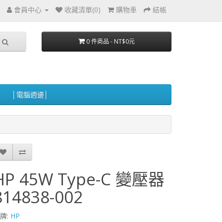
會員中心
收藏清單(0)
購物車
結帳
0 件商品 - NT$0元
│電腦週邊│
HP 45W Type-C 變壓器
814838-002
牌:
HP