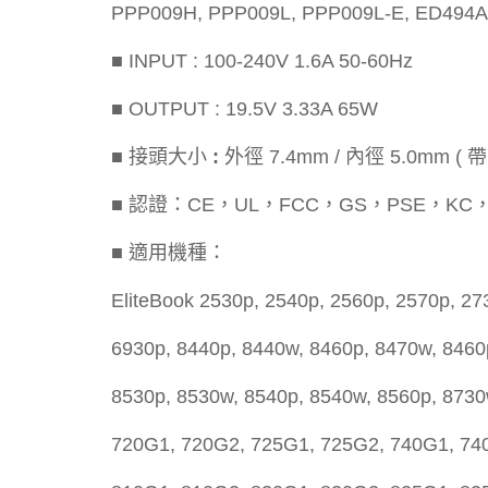
PPP009H, PPP009L, PPP009L-E, ED494A
■ INPUT : 100-240V 1.6A 50-60Hz
■ OUTPUT : 19.5V 3.33A 65W
■ 接頭大小
:
外徑 7.4mm / 內徑 5.0mm ( 帶
■ 認證：CE，UL，FCC，GS，PSE，KC
■ 適用機種：
EliteBook 2530p, 2540p, 2560p, 2570p, 27
6930p, 8440p, 8440w, 8460p, 8470w, 8460
8530p, 8530w, 8540p, 8540w, 8560p, 8730
720G1, 720G2, 725G1, 725G2, 740G1, 74