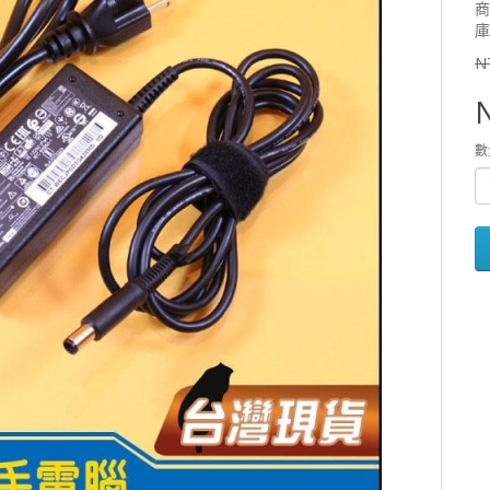
商
庫
N
數