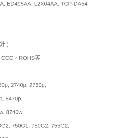
A, ED495AA, L2X04AA, TCP-DA54
針 )
，CCC，ROHS等
30p, 2740p, 2760p,
p, 8470p,
w, 8740w,
0G2, 750G1, 750G2, 755G2,