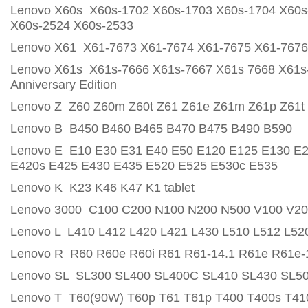
Lenovo X60s X60s-1702 X60s-1703 X60s-1704 X60s
X60s-2524 X60s-2533
Lenovo X61 X61-7673 X61-7674 X61-7675 X61-7676
Lenovo X61s X61s-7666 X61s-7667 X61s 7668 X61s
Anniversary Edition
Lenovo Z Z60 Z60m Z60t Z61 Z61e Z61m Z61p Z61t
Lenovo B B450 B460 B465 B470 B475 B490 B590
Lenovo E E10 E30 E31 E40 E50 E120 E125 E130 E
E420s E425 E430 E435 E520 E525 E530c E535
Lenovo K K23 K46 K47 K1 tablet
Lenovo 3000 C100 C200 N100 N200 N500 V100 V2
Lenovo L L410 L412 L420 L421 L430 L510 L512 L52
Lenovo R R60 R60e R60i R61 R61-14.1 R61e R61e-1
Lenovo SL SL300 SL400 SL400C SL410 SL430 SL5
Lenovo T T60(90W) T60p T61 T61p T400 T400s T410