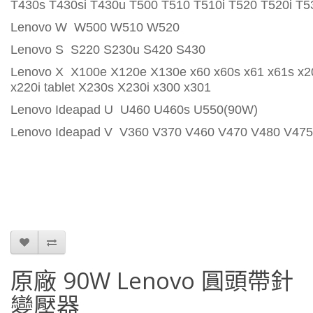
T430s T430si T430u T500 T510 T510i T520 T520i T5
Lenovo W W500 W510 W520
Lenovo S S220 S230u S420 S430
Lenovo X X100e X120e X130e x60 x60s x61 x61s x20
x220i tablet X230s X230i x300 x301
Lenovo Ideapad U U460 U460s U550(90W)
Lenovo Ideapad V V360 V370 V460 V470 V480 V475
原廠 90W Lenovo 圓頭帶針
變壓器