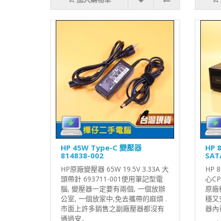
HP 45W Type-C 變壓器
HP 
814838-002
SATA
HP原廠變壓器 65W 19.5V 3.33A 大
HP 
頭帶針 693711-001使用筆記型電
心C
腦, 變壓器一定要有兩個, 一個放辦
原廠機
公室, 一個放家中,免去攜帶的麻煩 .
穩又
市面上許多銷售之副廠壓器都沒有
器內
通過安..