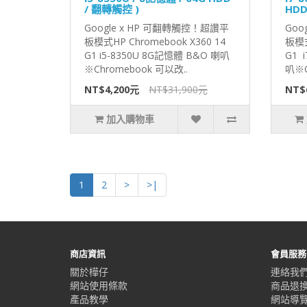
/ 翻轉觸控 )
HDD
Google x HP 可翻轉觸控！超讚平
Goo
板模式HP Chromebook X360 14
板模式
G1 i5-8350U 8G記憶體 B&O 喇叭
G1 
※Chromebook 可以改..
叭※C
NT$4,200元
NT$31,900元
NT$
加入購物車
1
2
>
>|
商店資訊
會員服務
關於樺仔
連絡我
網站使用條款
商品退
產品教學
網站導