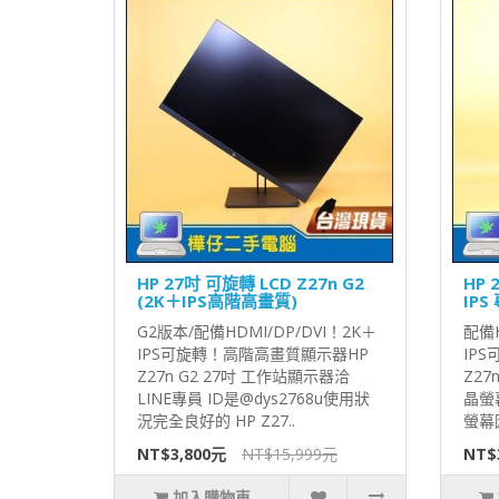
HP 27吋 可旋轉 LCD Z27n G2
HP 
(2K＋IPS高階高畫質)
IPS
G2版本/配備HDMI/DP/DVI！2K＋
配備H
IPS可旋轉！高階高畫質顯示器HP
IP
Z27n G2 27吋 工作站顯示器洽
Z27
LINE專員 ID是@dys2768u使用狀
晶螢
況完全良好的 HP Z27..
螢幕
NT$3,800元
NT$15,999元
NT$
加入購物車