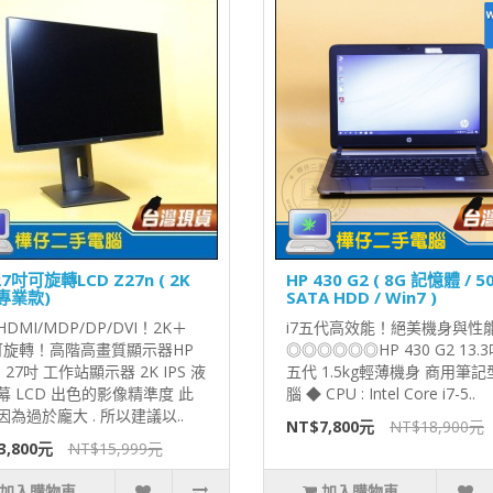
27吋可旋轉LCD Z27n ( 2K
HP 430 G2 ( 8G 記憶體 / 5
 專業款)
SATA HDD / Win7 )
DMI/MDP/DP/DVI！2K＋
i7五代高效能！絕美機身與性
S可旋轉！高階高畫質顯示器HP
◎◎◎◎◎◎HP 430 G2 13.3吋
n 27吋 工作站顯示器 2K IPS 液
五代 1.5kg輕薄機身 商用筆記
幕 LCD 出色的影像精準度 此
腦 ◆ CPU : Intel Core i7-5..
因為過於龐大 . 所以建議以..
NT$7,800元
NT$18,900元
3,800元
NT$15,999元
加入購物車
加入購物車