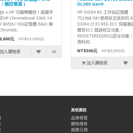
 / 觸控螢幕 )
DL380 Gen9
gle x HP 可翻轉觸控！超讚平
HP DDR4 8G 工作站記憶體
HP Chromebook X360 14
752368-581使用狀況良好的 8
i7-8650U 16G記憶體 B&O 喇
DDR4 2133 REG ECC 伺服
hromeb..
體含ECC 錯誤校正功能，
REGISTERED(REG)定址功
6,600元
NT$31,900元
資料的..
NT$500元
NT$3,500元
加入購物車
加入購物車
其他資訊
們
品牌導覽
換
購物禮券
覽
推薦分潤