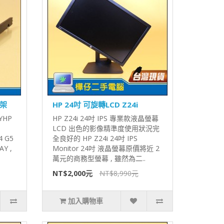
托架
HP 24吋 可旋轉LCD Z24i
YHP
HP Z24i 24吋 IPS 專業款液晶螢幕
LCD 出色的影像精準度使用狀況完
4 G5
全良好的 HP Z24i 24吋 IPS
Y ,
Monitor 24吋 液晶螢幕原價將近 2
萬元的商務型螢幕 , 雖然為二..
NT$2,000元
NT$8,990元
加入購物車