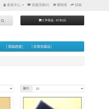
會員中心
收藏清單(0)
購物車
結帳
0 件商品 - NT$0元
│電腦週邊│
│非賣收藏品│
顯示: