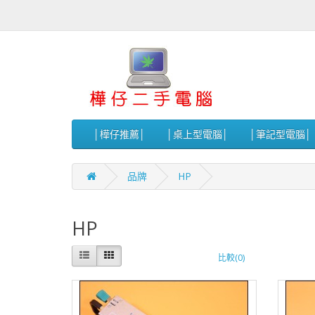
│樺仔推薦│
│桌上型電腦│
│筆記型電腦│
品牌
HP
HP
比較(0)