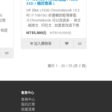
SSD / 觸控螢幕 )
HP Elite c1030 Chromebook 13.5
G
吋 i7-10610U 折疊觸控輕薄筆電
器記憶
※Chromebook 可以改語系 - 英文
. 越南文 . 印尼文 . 如要更改請下標..
能，保證
NT$5,800元
NT$14,500元
加入購物車
顯示 1 - 20 / 35 (共 2 頁)
會員中心
會員中心
我的訂單
收藏清單