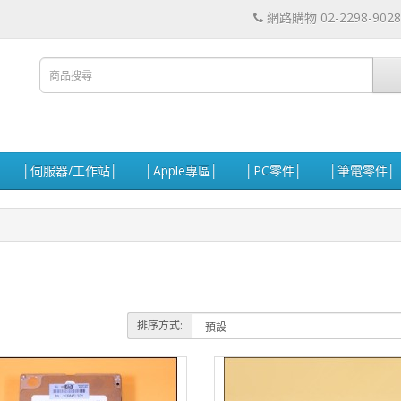
網路購物 02-2298-9028
│伺服器/工作站│
│Apple專區│
│PC零件│
│筆電零件│
排序方式: