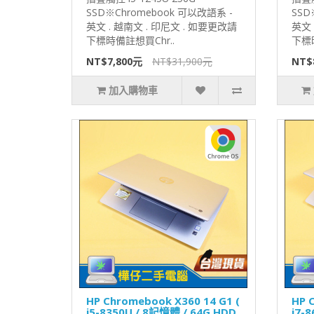
SSD※Chromebook 可以改語系 -
SSD
英文 . 越南文 . 印尼文 . 如要更改請
英文 
下標時備註想買Chr..
下標時
NT$7,800元
NT$31,900元
NT$
加入購物車
HP Chromebook X360 14 G1 (
HP 
i5-8350U / 8記憶體 / 64G HDD
i7-