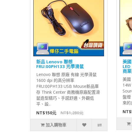
新品 Lenovo 聯想
美國 
FRU:00PH133 光學滑鼠
LE
商業
Lenovo 聯想 原廠 有線 光學滑鼠
美國 E
1600 dpi 的高分辨率
14
FRU:00PH133 USB Mouse新品庫
Sour
存 Think Center 商務機原廠配置滑
盤燈 
鼠造型精巧、手感舒適、外觀低
來的良
平、設..
NT$
NT$150元
NT$1,280元
加入購物車