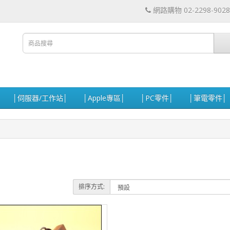
網路購物 02-2298-9028
│伺服器/工作站│
│Apple專區│
│PC零件│
│筆電零件│
排序方式: