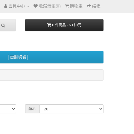
會員中心
收藏清單(0)
購物車
結帳
0 件商品 - NT$0元
│電腦週邊│
顯示: