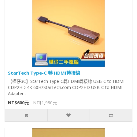
StarTech Type-C 轉 HDMI轉接線
【樺仔3C】StarTech Type-C轉HDMI轉接線 USB-C to HDMI
CDP2HD 4K 60HzStarTech.com CDP2HD USB-C to HDMI
Adapter ..
NT$600元
NT$1,980元