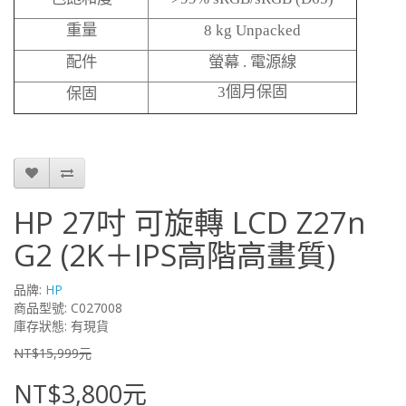
重量
8 kg Unpacked
配件
螢幕
.
電源線
3
個月保固
保固
HP 27吋 可旋轉 LCD Z27n
G2 (2K＋IPS高階高畫質)
品牌:
HP
商品型號: C027008
庫存狀態: 有現貨
NT$15,999元
NT$3,800元