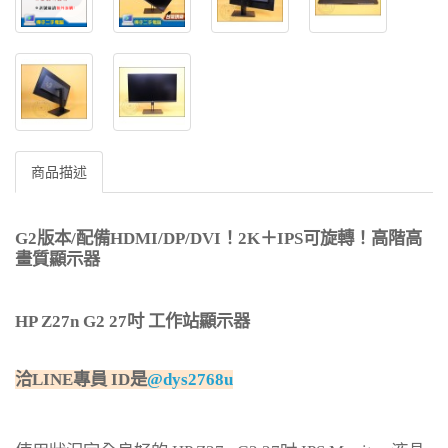
商品描述
G2版本/配備HDMI/
DP/DVI
！2K＋IPS可旋轉
！高階高
畫質顯示器
HP Z27n G2 27
吋 工作站顯示器
洽LINE專員 ID是
@dys2768u