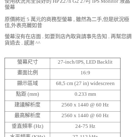
使用狀況完全良好的
HP Z27n G2 27
吋
IPS Monitor
液晶
螢幕
原價將近
5
萬元的商務型螢幕
,
雖然為二手
,
但是狀況極
佳
,
外表亮麗如昔
螢幕沒有在店面
.
如要到店內取貨請事先告知
.
再幫您調
貨過去
.
感謝
^^
螢幕尺寸
27-inch/IPS, LED Backlit
畫面比例
16:9
顯示區域
68,5 cm (27 in) widescreen
點距
(mm)
0.233 mm
建議解析度
2560 x 1440 @ 60 Hz
最高解析度
2560 x 1440 @ 60 Hz
垂直頻率
(Hz)
24-75 Hz
水平頻率
(KHz)
27-112 kHz