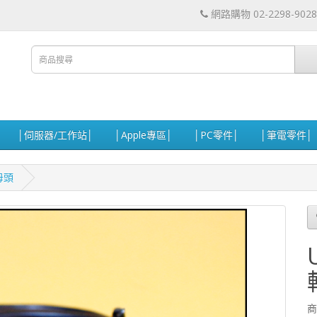
網路購物 02-2298-9028
│伺服器/工作站│
│Apple專區│
│PC零件│
│筆電零件│
-母頭
商