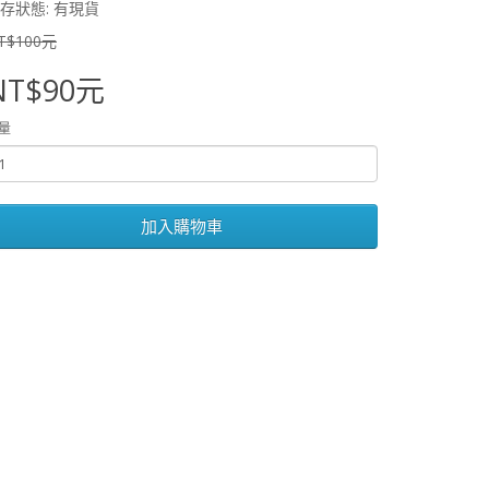
存狀態: 有現貨
T$100元
NT$90元
量
加入購物車