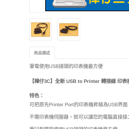
商品描述
筆電使用
接頭的印表機最方便
USB
【樺仔
】
3C
USB to Printer
全新
轉接線
印表
特色：
可把原先
的印表機昇級為
界面
Printer Port
USB
不需印表機伺服器，就可以讓您的電腦直接接
筆記型電腦使用
接頭的印表機最方便