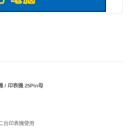
印表機
母
/
25Pin
機
二台印表機使用