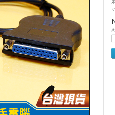
庫
N
數