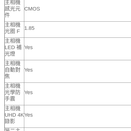
主相機
感光元
CMOS
件
主相機
1.85
光圈 F
主相機
LED 補
Yes
光燈
主相機
自動對
Yes
焦
主相機
光學防
Yes
手震
主相機
UHD 4K
Yes
錄影