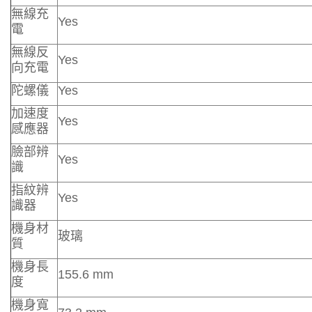
無線充
Yes
電
無線反
Yes
向充電
陀螺儀
Yes
加速度
Yes
感應器
臉部辨
Yes
識
指紋辨
Yes
識器
機身材
玻璃
質
機身長
155.6 mm
度
機身寬