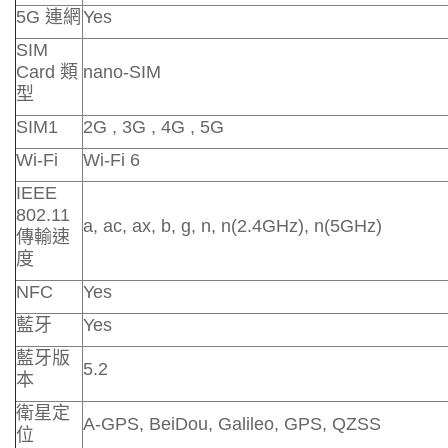
5G 連網
Yes
SIM
Card 類
nano-SIM
型
SIM1
2G , 3G , 4G , 5G
Wi-Fi
Wi-Fi 6
IEEE
802.11
a, ac, ax, b, g, n, n(2.4GHz), n(5GHz)
傳輸速
度
NFC
Yes
藍牙
Yes
藍牙版
5.2
本
衛星定
A-GPS, BeiDou, Galileo, GPS, QZSS
位