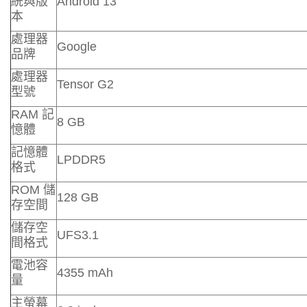
統與版
Android 13
本
處理器
Google
品牌
處理器
Tensor G2
型號
RAM 記
8 GB
憶體
記憶體
LPDDR5
格式
ROM 儲
128 GB
存空間
儲存空
UFS3.1
間格式
電池容
4355 mAh
量
主螢幕