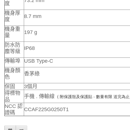
73.2 mm
度
機身厚
8.7 mm
度
機身重
197 g
量
防水防
IP68
塵等級
傳輸埠
USB Type-C
機身顏
香茅綠
色
保固
3個月
得標物
手機 . 傳輸線
 ( 附保護殼及保護貼 - 數量有限 送完為止
品
NCC 認
CCAF225G0250T1
證碼