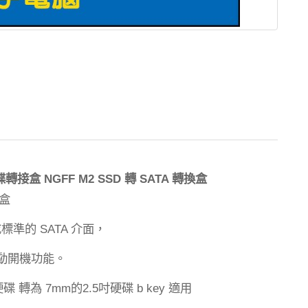
NGFF M2 SSD
SATA
碟轉接盒
轉
轉換盒
盒
成標準的
介面，
SATA
動開機功能。
硬碟
轉為
的
吋硬碟
適用
7mm
2.5
b key