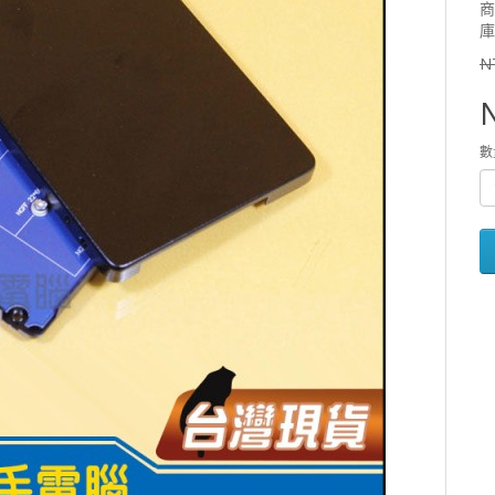
商
庫
N
數