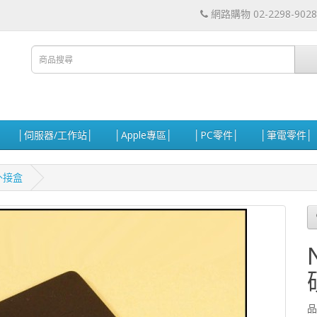
網路購物 02-2298-9028
│伺服器/工作站│
│Apple專區│
│PC零件│
│筆電零件│
碟外接盒
品