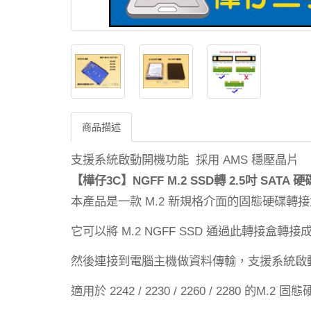
商品描述
支援系統啟動開機功能
採用
穩壓晶片
AMS
3C
NGFF M.2 SSD
2.5
SATA
【樺仔
】
轉
吋
硬
本產品是一款
新規格介面的固態硬碟轉接
M.2
它可以將
通過此轉接盒轉接
M.2 NGFF SSD
然後連接到電腦主機做資料傳輸，支援系統啟
適用於
的
固態
2242 / 2230 / 2260 / 2280
M.2