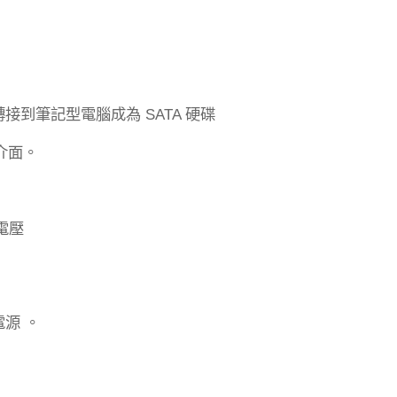
轉接到筆記型電腦成為
硬碟
SATA
介面。
電壓
電源
。