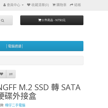
會員中心
收藏清單(0)
購物車
結帳
0 件商品 - NT$0元
│電腦週邊│
NGFF M.2 SSD 轉 SATA
硬碟外接盒
牌:
樺仔二手電腦