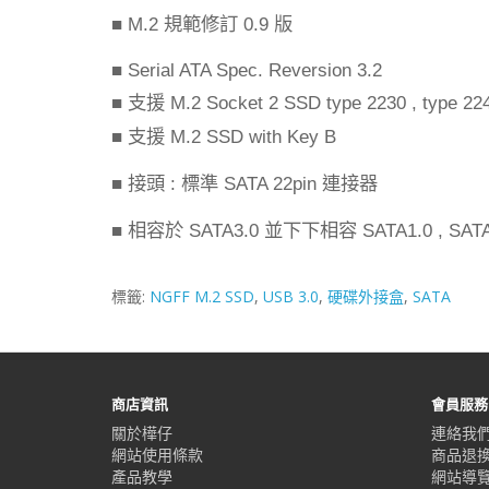
規範修訂
版
■
M.2
0.9
■
Serial ATA Spec. Reversion 3.
2
支援
■
M.2 Socket 2 SSD type 2230 , type 224
支援
■
M.2 SSD with Key B
接頭
標準
連接器
■
:
SATA 22pin
相容於
並下下相容
■
SATA3.0
SATA1.0 , SAT
標籤:
NGFF M.2 SSD
,
USB 3.0
,
硬碟外接盒
,
SATA
商店資訊
會員服務
關於樺仔
連絡我
網站使用條款
商品退
產品教學
網站導