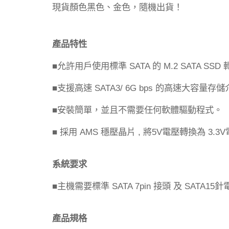
現貨顏色黑色、金色，隨機出貨！
產品特性
允許用戶使用標準
的
■
SATA
M.2 SATA SSD
支援高速
的高速大容量存儲
■
SATA3/ 6G bps
安裝簡單，並且不需要任何軟體驅動程式。
■
採用
穩壓晶片
將
電壓轉換為
■
AMS
,
5V
3.3V
系統要求
主機需要標準
接頭
及
針
■
SATA 7pin
SATA15
產品規格