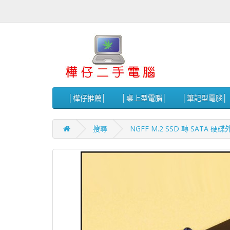
│樺仔推薦│
│桌上型電腦│
│筆記型電腦│
搜尋
NGFF M.2 SSD 轉 SATA 硬