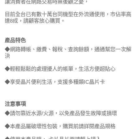
讓消費者在網路交易時無後顧之憂，
目前全台已有數十萬台同機型在外流通使用，市佔率高
8
達
成，請顧客放心購買。
產品特色
◆
網路轉帳、繳費、報稅、查詢餘額，通通幫您一次解
決
◆
輕輕鬆鬆的處理擾人的帳單，生活方便超貼心
IC
◆
享受晶片便利生活，支援多種類
晶片卡
注意事項
/
◆
請勿靠近水源
火源，以免產品發生故障或損壞
◆
本產品屬破壞性包裝，購買前請詳閱產品規格