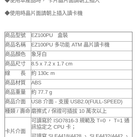
◆
使用本產品時，
卡片晶片面請朝上插入
◆
使用時晶片面請朝上插入讀卡機
EZ100PU
商品型號
盒裝
EZ100PU
ATM
商品名稱
多功能
晶片讀卡機
商品顏色
象牙白
8.5 x 7.2 x 1.7 cm
商品尺寸
130c m
線 長
約
ABS
商品材質
77.7 g
商品重量
約
USB
-
USB2.0(FULL-SPEED)
商品介面
介面
支援
/
/
10
種類
壽命
磨擦式
保證可插拔
萬次以上
ISO7816-3
T=0
T=1
可讀寫於
規範及
，
通
CPU
訊協定之
卡；
卡片介面
SLE4418/4428
SLE4432/4442
可讀寫
、
、