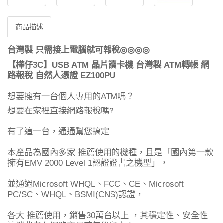
商品描述
台灣製
只需接上電腦就可報稅
◎◎◎◎
3C
USB ATM
ATM
【樺仔
】
晶片讀卡機
台灣製
轉帳
網
EZ100PU
路報稅
自然人憑證
ATM
想要擁有一台個人專用的
嗎？
?
想要在家裡直接網路報稅嗎
有了這一台，通通幫您搞定
本產品為國內多家
推薦使用的機種，且是「國內第一款
EMV 2000 Level 1
擁有
認證證書之機型」，
Microsoft WHQL
FCC
CE
Microsoft
並通過
、
、
、
PC/SC
WHQL
BSMI(CNS)
、
、
認證，
30
各大
推薦使用，銷售
萬台以上
，其穩定性、安全性