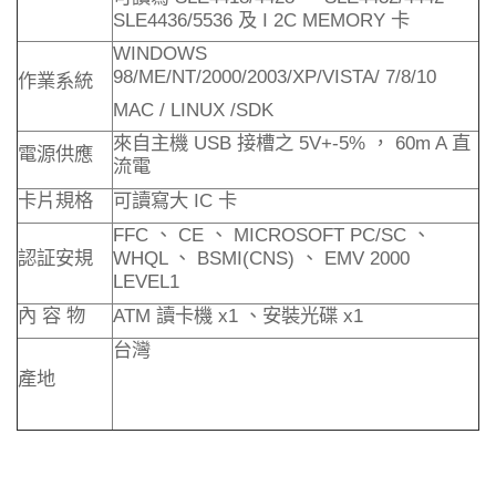
SLE4436/5536
I 2C MEMORY
及
卡
WINDOWS
98/ME/NT/2000/2003/XP/VISTA/ 7/8/10
作業系統
MAC / LINUX /SDK
USB
5V+-5%
60m A
來自主機
接槽之
，
直
電源供應
流電
IC
卡片規格
可讀寫大
卡
FFC
CE
MICROSOFT PC/SC
、
、
、
WHQL
BSMI(CNS)
EMV 2000
認証安規
、
、
LEVEL1
ATM
x1
x1
內
容
物
讀卡機
、安裝光碟
台灣
產地