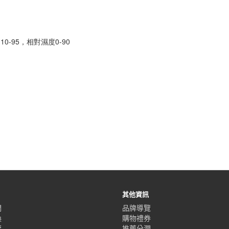
0-95，相對濕度0-90
其他資訊
們
品牌導覽
換
購物禮券
覽
推薦分潤