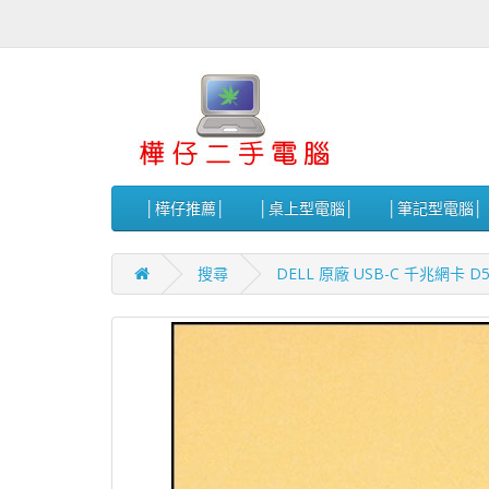
│樺仔推薦│
│桌上型電腦│
│筆記型電腦│
搜尋
DELL 原廠 USB-C 千兆網卡 D