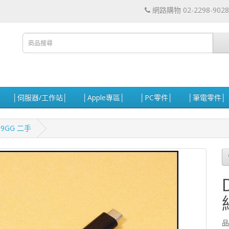
網路購物 02-2298-9028
│伺服器/工作站│
│Apple專區│
│PC零件│
│筆電零件│
59GG 二手
品