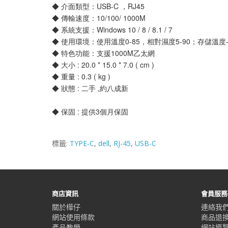
◆ 介面類型：USB-C ，RJ45
◆ 傳輸速度：10/100/ 1000M
◆ 系統支援：Windows 10 / 8 / 8.1 / 7
◆ 使用環境：使用溫度0-85，相對濕度5-90；存儲溫度-1
◆ 特色功能：支援1000M乙太網
◆ 大小 : 20.0 * 15.0 * 7.0 ( cm )
◆ 重量 : 0.3 ( kg )
◆ 狀態 : 二手 ,約八成新
◆ 保固 : 提供3個月保固
標籤:
TYPE-C
,
dell
,
RJ-45
,
USB-C
商店資訊
會員服務
關於樺仔
連絡我
網站使用條款
商品退
產品教學
網站導