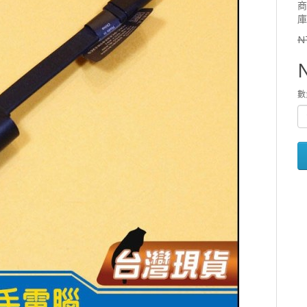
商
庫
N
數