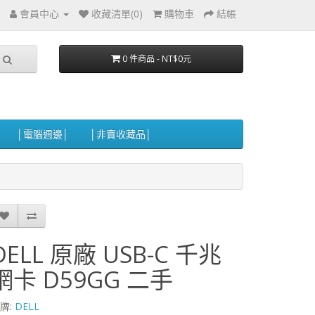
會員中心
收藏清單(0)
購物車
結帳
0 件商品 - NT$0元
│電腦週邊│
│非賣收藏品│
DELL 原廠 USB-C 千兆
網卡 D59GG 二手
牌:
DELL