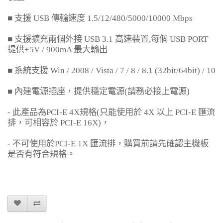
■
支援
USB
傳輸速度
1.5/12/480/5000/10000 Mbps
■
支援擴充兩個外接
USB 3.1
高速裝置
,
每個
USB PORT
提供
+5V / 900mA
最大輸出
■
系統支援
Win / 2008 / Vista / 7 / 8 / 8.1 (32bit/64bit) / 10
■
內建電源插座，提供穩定電源
(
請務必接上電源
)
-
此產品為
PCI-E 4X
規格
(
只能使用於
4X
以上
PCI-E
匯流
排，可相容於
PCI-E 16X)
，
-
不可使用於
PCI-E 1X
匯流排，購買前請先確認主機板
是否有符合規格。