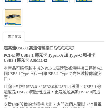
商品描述
超高速USB3.1高速傳輸接口◎
◎
◎
◎
◎
PCI-E
轉
USB3.1
擴充卡
TypeT-A
加
Type-C
轉接卡
USB3.1
擴充卡
ASM1142
本產品可將電腦主機的
PCI- E
高速數據傳輸接口轉換成
1
個
USB3.1Type-A
和一個
USB3.1 Type-C
高速數據傳輸接
口，
且向下相容
USB3.0
、
USB2.0
和
USB1.1
設備，
USB3.1
的
速度是
USB3.0
的翻倍速度，更是遠遠高於
USB2.0
的速
度，
支
援
USB
設備的熱插拔功能，專門為個人電腦，消費電