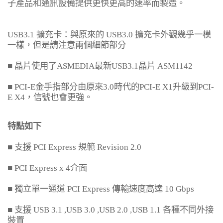
子產品和通訊設備提供更快更高的速率而製造。
USB3.1
擴充卡：與原來的
USB3.0
擴充卡外觀幾乎一模
一樣，但是請注意兩個細節部分
■
晶片使用了
ASMEDIA
最新
USB3.1
晶片
ASM1142
■ PCI-E
金手指部分由原來
3.0
時代的
PCI-E X1
升級到
PCI-
E X4
，信號也會更強。
特點如下
■
支援
PCI Express
規範
Revision 2.0
■ PCI Express x 4
介面
■
獨立單一通道
PCI Express
傳輸速度高達
10 Gbps
■
支援
USB 3.1 ,USB 3.0 ,USB 2.0 ,USB 1.1
各種不同外接
裝置