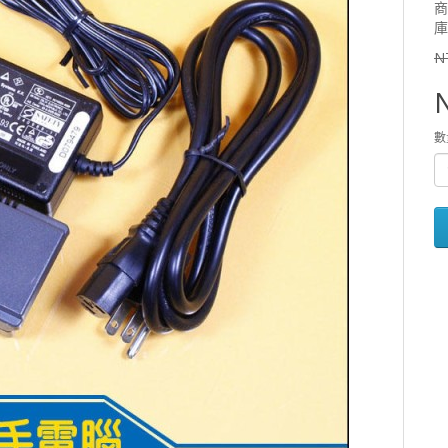
商
庫
N
數