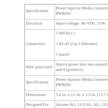
Power Injector Media Convert
Specification
PWRINJ-
Electrical
Input voltage: 48-VDC, 15W
1 MT-RJ ( )
Connectors
1 RJ-45 (Cat 5 Ethernet)
1 barrel
Injects power into two unused 
Wire pairs used
and 8 (positive).
Power Injector Media Convert
Specification
PWRINJ-
Dimensions
5.4 in. x 2.1 in. x 1.3 in. (13.
Designed For
Aironet AG, 1131AG, AG, 12