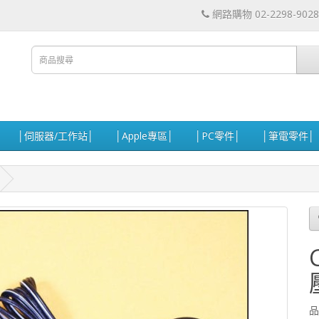
網路購物 02-2298-9028
│伺服器/工作站│
│Apple專區│
│PC零件│
│筆電零件│
品