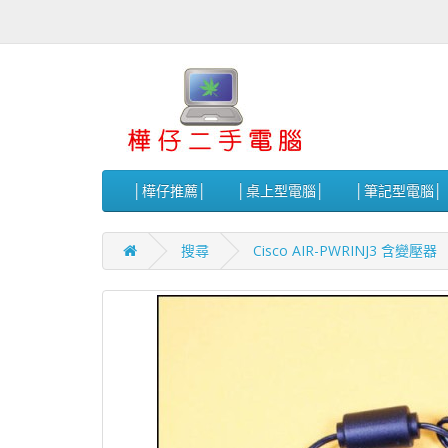
│樺仔推薦│
│桌上型電腦│
│筆記型電腦│
搜尋
Cisco AIR-PWRINJ3 含變壓器