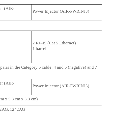
er (AIR-
Power Injector (AIR-PWRINJ3)
2 RJ-45 (Cat 5 Ethernet)
1 barrel
pairs in the Category 5 cable: 4 and 5 (negative) and 7
er (AIR-
Power Injector (AIR-PWRINJ3)
7 cm x 5.3 cm x 3.3 cm)
32AG, 1242AG