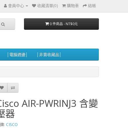
會員中心
收藏清單(0)
購物車
結帳
0 件商品 - NT$0元
│電腦週邊│
│非賣收藏品│
Cisco AIR-PWRINJ3 含變
壓器
牌:
CISCO