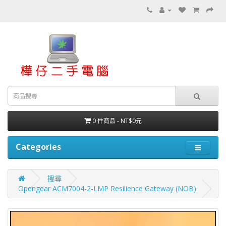
0 件商品 - NT$0元
Categories
搜尋
Opengear ACM7004-2-LMP Resilience Gateway (NOB)